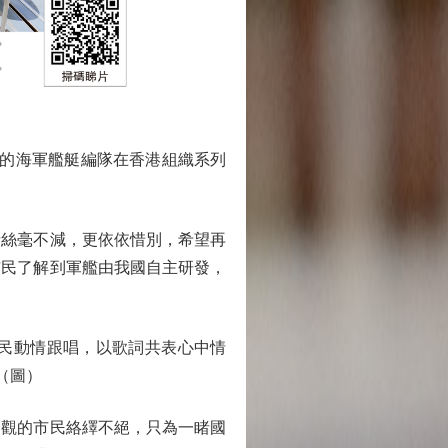
成的海軍艦艇編隊在香港組織系列
絲毫不減，更依依惜別，希望再
市民了解到軍艦由我國自主研發，
民動情跟唱，以歌詞共表心中情
（圖）
觀的市民絡繹不絕，只為一睹國