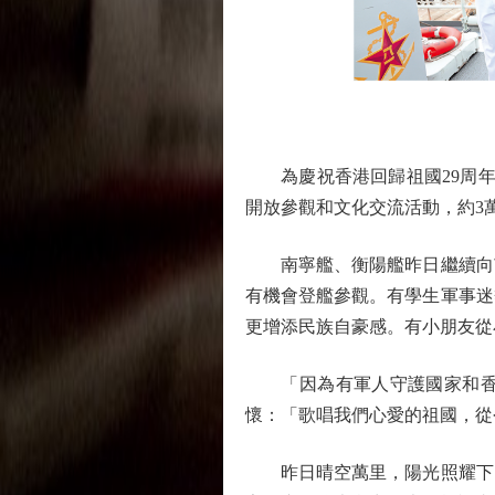
為慶祝香港回歸祖國29周年，
開放參觀和文化交流活動，約3
南寧艦、衡陽艦昨日繼續向市
有機會登艦參觀。有學生軍事迷
更增添民族自豪感。有小朋友從
「因為有軍人守護國家和香港
懷：「歌唱我們心愛的祖國，從
昨日晴空萬里，陽光照耀下的