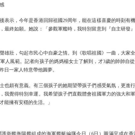
感
表示，今年是香港回歸祖國29周年，能在這樣喜慶的時刻有機
，最終如願。她說：「參觀軍艦時，我特別留意到『自主研發
雄壯，勾起市民心中自豪之情。到《歌唱祖國》一曲，大家全
軍人風範。記者向孩子的媽媽楊女士了解到，才3歲的帥帥自
昨日一家人特意帶他圓夢。
也頗有意義。有三個孩子的她期望帶孩子們感受氣氛，更進行
，我覺得特別幸運。我希望孩子們直觀體會祖國軍力的強大和
才能擁有安穩的生活。」
衛艦衡陽艦組成的海軍艦艇編隊今日（6日）圓滿完成在香