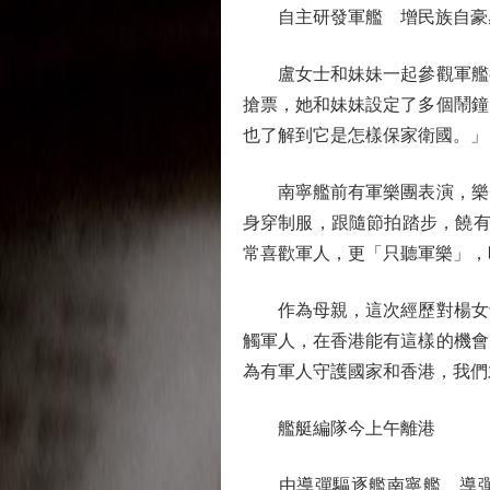
自主研發軍艦 增民族自豪
盧女士和妹妹一起參觀軍艦後
搶票，她和妹妹設定了多個鬧鐘
也了解到它是怎樣保家衛國。」
南寧艦前有軍樂團表演，樂聲
身穿制服，跟隨節拍踏步，饒有
常喜歡軍人，更「只聽軍樂」，
作為母親，這次經歷對楊女士
觸軍人，在香港能有這樣的機會
為有軍人守護國家和香港，我們
艦艇編隊今上午離港
由導彈驅逐艦南寧艦、導彈護