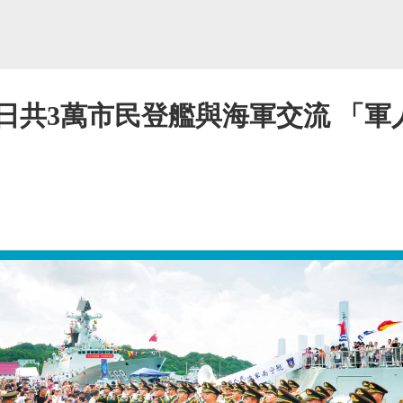
日共3萬市民登艦與海軍交流 「軍
」