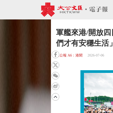
軍艦來港/開放四
們才有安穩生活
大公報 A6：港聞
2026-07-06