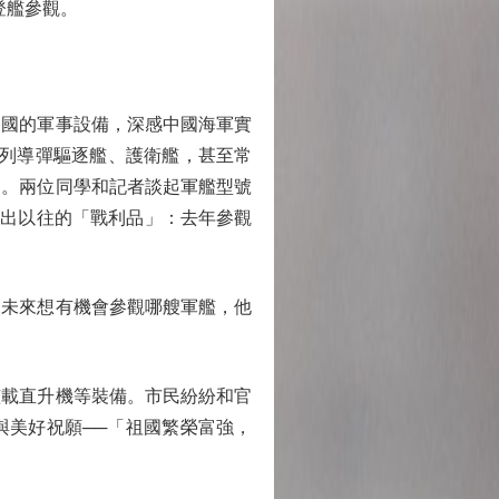
登艦參觀。
國的軍事設備，深感中國海軍實
一系列導彈驅逐艦、護衛艦，甚至常
艇。兩位同學和記者談起軍艦型號
掏出以往的「戰利品」：去年參觀
未來想有機會參觀哪艘軍艦，他
載直升機等裝備。市民紛紛和官
與美好祝願──「祖國繁榮富強，