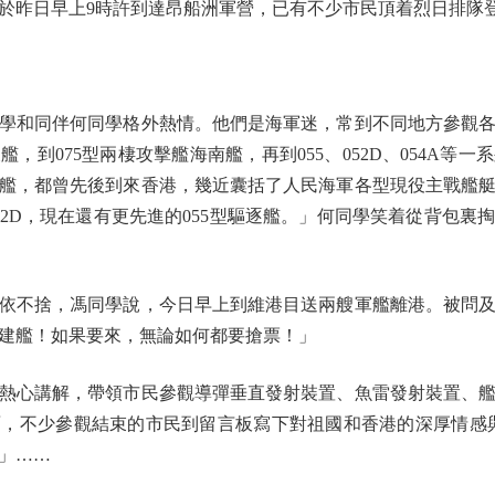
於昨日早上9時許到達昂船洲軍營，已有不少市民頂着烈日排隊
和同伴何同學格外熱情。他們是海軍迷，常到不同地方參觀各
，到075型兩棲攻擊艦海南艦，再到055、052D、054A等
艦，都曾先後到來香港，幾近囊括了人民海軍各型現役主戰艦
52D，現在還有更先進的055型驅逐艦。」何同學笑着從背包裏
不捨，馮同學說，今日早上到維港目送兩艘軍艦離港。被問及
建艦！如果要來，無論如何都要搶票！」
心講解，帶領市民參觀導彈垂直發射裝置、魚雷發射裝置、艦
，不少參觀結束的市民到留言板寫下對祖國和香港的深厚情感
」……