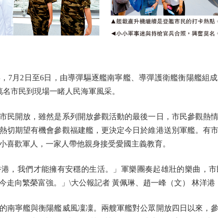
7月2日至6日，由導彈驅逐艦南寧艦、導彈護衛艦衡陽艦組
萬名市民到現場一睹人民海軍風采。
民開放，雖然是系列開放參觀活動的最後一日，市民參觀熱情
熱切期望有機會參觀福建艦，更決定今日於維港送別軍艦。有
小喜歡軍人，一家人帶他親身接受愛國主義教育。
，我們才能擁有安穩的生活。」軍樂團奏起雄壯的樂曲，市
今走向繁榮富強。」\大公報記者 黃佩琳、趙一峰（文） 林洋港
南寧艦與衡陽艦威風凜凜。兩艘軍艦對公眾開放四日以來，參