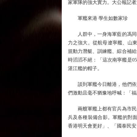
家軍隊的強大實力。大公報記者
軍艦來港 學生如數家珍
人群中，一身海軍藍的馮同學
力之強大。從航母遼寧艦、山東艦
規動力潛艇、訓練艦、綜合補給
時滔滔不絕：「這次南寧艦是0
湛江艦的帽子。
談到軍艦今日離港，他們依依
們激動且毫不猶豫地呼喊：「福
兩艘軍艦上都有官兵為市民熱
兵及各種裝備合影。軍艦的對面
香港明天會更好」、「國泰民安