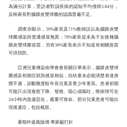
為滿分計算，受訪者對該疾病的認知平均僅得3.84分，
反映家長對腦膜炎雙球菌的認識普遍不足。
調查亦顯示，59%家長及71%教師誤以為腦膜炎雙
球菌感染與普通感冒無異；78%家長從未為子女接種腦
膜炎雙球菌疫苗，另有38%家長表示不知道有相關疫苗
可供預防。
亞洲兒童傳染病學會會長關日華表示，腦膜炎雙球
菌感染初期症狀與感冒相似，但幼童未必能清楚表達身
體不適，診斷難度較年長兒童及青少年更高。患者初期
可能只出現食慾下降、發燒、噁心或嘔吐，惟病情可在
24小時內急速惡化，嚴重可致命。部分兒童患者可能出
現後遺症，包括截肢。
暑期外遊風險增 專家籲打針