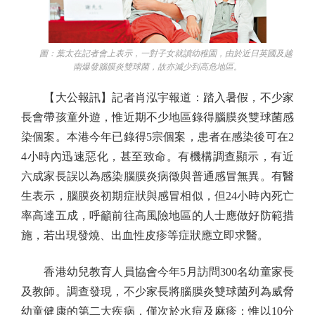
圖：葉太在記者會上表示，一對子女就讀幼稚園，由於近日英國及越
南爆發腦膜炎雙球菌，故亦減少到高危地區。
【大公報訊】記者肖泓宇報道：踏入暑假，不少家
長會帶孩童外遊，惟近期不少地區錄得腦膜炎雙球菌感
染個案。本港今年已錄得5宗個案，患者在感染後可在2
4小時內迅速惡化，甚至致命。有機構調查顯示，有近
六成家長誤以為感染腦膜炎病徵與普通感冒無異。有醫
生表示，腦膜炎初期症狀與感冒相似，但24小時內死亡
率高達五成，呼籲前往高風險地區的人士應做好防範措
施，若出現發燒、出血性皮疹等症狀應立即求醫。
香港幼兒教育人員協會今年5月訪問300名幼童家長
及教師。調查發現，不少家長將腦膜炎雙球菌列為威脅
幼童健康的第二大疾病，僅次於水痘及麻疹；惟以10分