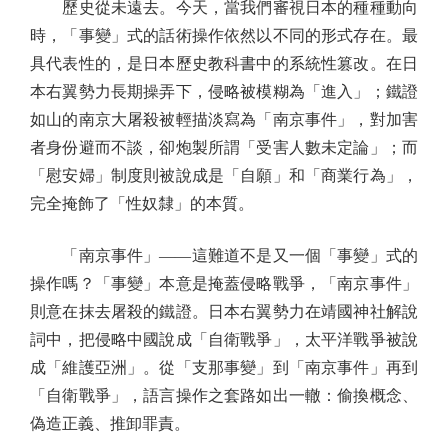
歷史從未遠去。今天，當我們審視日本的種種動向
時，「事變」式的話術操作依然以不同的形式存在。最
具代表性的，是日本歷史教科書中的系統性篡改。在日
本右翼勢力長期操弄下，侵略被模糊為「進入」；鐵證
如山的南京大屠殺被輕描淡寫為「南京事件」，對加害
者身份避而不談，卻炮製所謂「受害人數未定論」；而
「慰安婦」制度則被說成是「自願」和「商業行為」，
完全掩飾了「性奴隸」的本質。
「南京事件」——這難道不是又一個「事變」式的
操作嗎？「事變」本意是掩蓋侵略戰爭，「南京事件」
則意在抹去屠殺的鐵證。日本右翼勢力在靖國神社解說
詞中，把侵略中國說成「自衛戰爭」，太平洋戰爭被說
成「維護亞洲」。從「支那事變」到「南京事件」再到
「自衛戰爭」，語言操作之套路如出一轍：偷換概念、
偽造正義、推卸罪責。