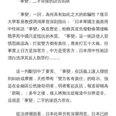
「事變」二字背後的語言陷阱
「事變」一詞，為何具有如此之大的欺騙性？復旦
大學客座教授周鴻軍曾深刻指出：「日本軍國主義善用
中性術語『事變』偽造歷史，粉飾其首先發動偷襲侵略
戰爭而中國只是抵抗的本質。『事變』這一術語使人習
慣思維認為：打架雙方都有責任，應各打五十大板。但
事實上日方是加害方，中方是受害方，日本用中性術語
漂白洗淨其反人類罪行……」
這一判斷切中了要害。「事變」在語義上讓人聯想
到糾紛或摩擦，天然帶有「雙方各有責任」的暗示。強
盜在金融區公然搶劫弱者，弱者奮起反抗，報道卻稱為
「群毆」；多年之後，後人將無法從報道中分辨是非。
這就是「事變」二字的迷惑力所在。
從法律層面看，日本此舉另有深層用意。日本已經