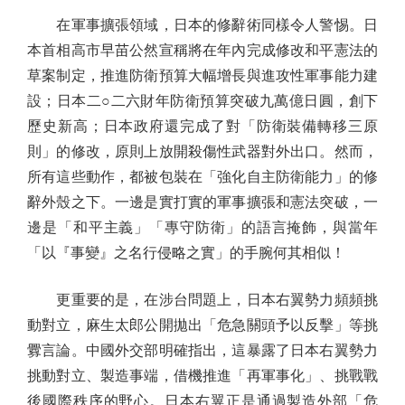
在軍事擴張領域，日本的修辭術同樣令人警惕。日
本首相高市早苗公然宣稱將在年內完成修改和平憲法的
草案制定，推進防衛預算大幅增長與進攻性軍事能力建
設；日本二○二六財年防衛預算突破九萬億日圓，創下
歷史新高；日本政府還完成了對「防衛裝備轉移三原
則」的修改，原則上放開殺傷性武器對外出口。然而，
所有這些動作，都被包裝在「強化自主防衛能力」的修
辭外殼之下。一邊是實打實的軍事擴張和憲法突破，一
邊是「和平主義」「專守防衛」的語言掩飾，與當年
「以『事變』之名行侵略之實」的手腕何其相似！
更重要的是，在涉台問題上，日本右翼勢力頻頻挑
動對立，麻生太郎公開拋出「危急關頭予以反擊」等挑
釁言論。中國外交部明確指出，這暴露了日本右翼勢力
挑動對立、製造事端，借機推進「再軍事化」、挑戰戰
後國際秩序的野心。日本右翼正是通過製造外部「危