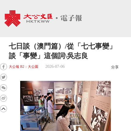
七日談（澳門篇）/從「七七事變」
談「事變」這個詞\吳志良
2026-07-06
大公報 B2：大公園
分享