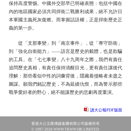
保持高度警惕。中國外交部早已明確表態：包括中國在
內的地區國家必須共同捍衛二戰勝利成果，絕不允許日
本軍國主義死灰復燃。而掌握話語權，正是捍衛歷史正
義的第一步。
從「支那事變」到「南京事件」，從「專守防衛」
到「強化自衛能力」——語言是歷史的載體，也是欺騙
的工具。在「七七事變」八十九周年之際，我們有責任
追問歷史真相，有責任保持清醒目光，更有責任讓後代
理解：那些看似中性的詞彙背後，隱藏着侵略者未盡之
圖謀。願我們銘記歷史，不為延續仇恨，而為警示那些
戰爭愛好者的野心，絕不能讓歷史的悲劇再度重演。
讀大公報PDF版面
香港大公文匯傳媒集團有限公司版權所有
© 1997-2026 WWW.TKWW.HK LIMITED.