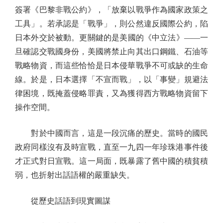
簽署《巴黎非戰公約》，「放棄以戰爭作為國家政策之
工具」。若承認是「戰爭」，則公然違反國際公約，陷
日本外交於被動。更關鍵的是美國的《中立法》——一
旦確認交戰國身份，美國將禁止向其出口鋼鐵、石油等
戰略物資，而這些恰恰是日本侵華戰爭不可或缺的生命
線。於是，日本選擇「不宣而戰」，以「事變」規避法
律困境，既掩蓋侵略罪責，又為獲得西方戰略物資留下
操作空間。
對於中國而言，這是一段沉痛的歷史。當時的國民
政府同樣沒有及時宣戰，直至一九四一年珍珠港事件後
才正式對日宣戰。這一局面，既暴露了舊中國的積貧積
弱，也折射出話語權的嚴重缺失。
從歷史話語到現實圖謀