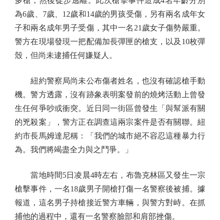
多槍，然後徒步逃離。此次槍擊事件造成4名年齡分別
為6歲、7歲、12歲和14歲的男孩受傷，另有兩名成年女
子和兩名成年男子受傷，其中一名21歲女子傷勢嚴重。
警方在現場發現一把配備加長彈匣的槍支，以及10枚彈
殼，但尚未逮捕任何嫌疑人。
紐約警察局尚未公布傷者姓名，也沒有確認槍手動
機。警方透露，沒有跡象表明案發前的燒烤活動上曾發
生任何爭吵或衝突。近日同一街區曾發生「與幫派有關
的兇殺案」，警方正在調查這兩宗案件是否有關聯。紐
約市長馬姆達尼稱：「我們的城市絕不容忍這種暴力行
為。我們將竭盡全力與之鬥爭。」
當地時間5日凌晨4時左右，布魯克林區又發生一宗
槍擊事件，一名18歲男子開槍打傷一名警察後被捕。據
報道，這名男子持槍接近警方車輛，與警方對峙。在抓
捕他的過程中，還有一名警察臉部和肩部挫傷。