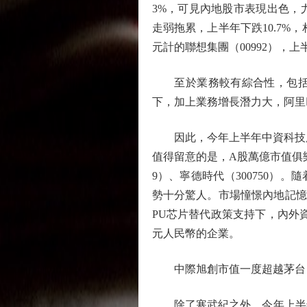
3%，可見內地股市表現出色，尤
走弱拖累，上半年下跌10.7%
元計的聯想集團（00992），上
至於業務較有綜合性，包括主
下，加上業務增長潛力大，阿里
因此，今年上半年中資科技股整
值得留意的是，A股萬億市值俱樂部
9）、寧德時代（300750）
勢十分驚人。市場憧憬內地記憶
PU芯片替代政策支持下，內外
元人民幣的企業。
中際旭創市值一度超越茅台
除了寒武紀之外，今年上半年