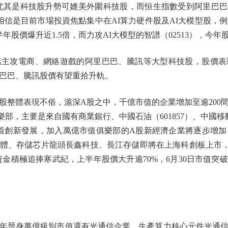
其是科技股升勢可媲美外圍科技股，而恒生指數受到阿里巴巴（09
，相信是目前市場投資焦點集中在AI算力硬件股及AI大模型股，
半年股價爆升近1.5倍，而力攻AI大模型的智譜（02513），今
攻電商、網絡遊戲的阿里巴巴、騰訊等大型科技股，股價表
巴巴、騰訊股價有望重拾升軌。
體表現不俗，滬深A股之中，千億市值的企業增加至逾200
，主要是來自國有商業銀行、中國石油（601857）、中國移動（6
。隨着創新發展，加入萬億市值俱樂部的A股新經濟企業將逐步增
體、存儲芯片龍頭長鑫科技、長江存儲即將在上海科創板上市
資金積極追捧寒武紀，上半年股價大升逾70%，6月30日市值突
晉身萬億級別市值還有光通信企業，生產算力核心元件光通信