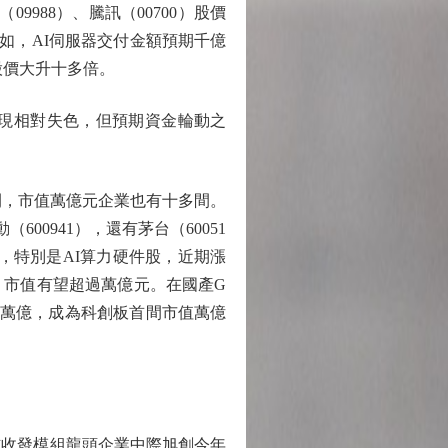
988）、騰訊（00700）股價
例如，AI伺服器交付金額預期千億
年股價大升十多倍。
現相對失色，但預期資金輪動之
間，市值萬億元企業也有十多間。
00941），還有茅台（60051
加，特別是AI算力硬件股，近期漲
，市值有望超過萬億元。在國產G
破萬億，成為科創板首間市值萬億
收發模組龍頭企業中際旭創今年