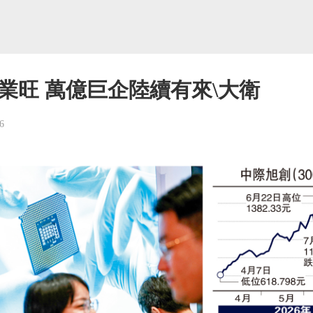
產業旺 萬億巨企陸續有來\大衛
6