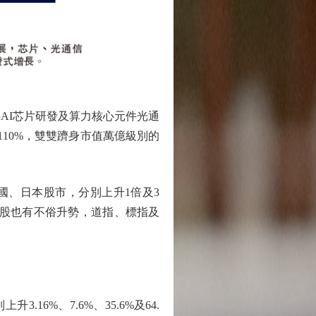
AI芯片研發及算力核心元件光通
及110%，雙雙躋身市值萬億級別的
國、日本股市，分別上升1倍及3
體股也有不俗升勢，道指、標指及
6%、7.6%、35.6%及64.