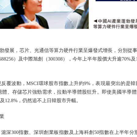
發展，芯片、光通信等算力硬件行業呈爆發式增長，分別從事
8256）及中際旭創（300308），今年上半年股價大升逾70%
波動，MSCI環球股市指數上升約9%，表現最突出的是韓
記憶體、存儲芯片強勁需求，拉動半導體股狂升。即使美國半導
%及12.8%，仍然追不上日韓股市升幅。
業
0指數、深圳創業板指數及上海科創50指數在上半年分別上升3.1