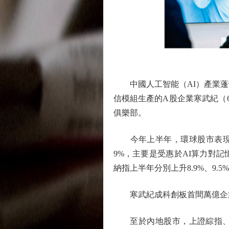
中國人工智能（AI）產業蓬勃
信模組生產的A股企業寒武紀（68
俱樂部。
今年上半年，環球股市表現反覆
9%，主要是受惠於AI算力對
納指上半年分別上升8.9%、9.5
寒武紀成科創板首間萬億企
至於內地股市，上證綜指、滬深30