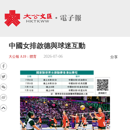
中國女排啟德與球迷互動
2026-07-06
大公報 A19：體育
分享