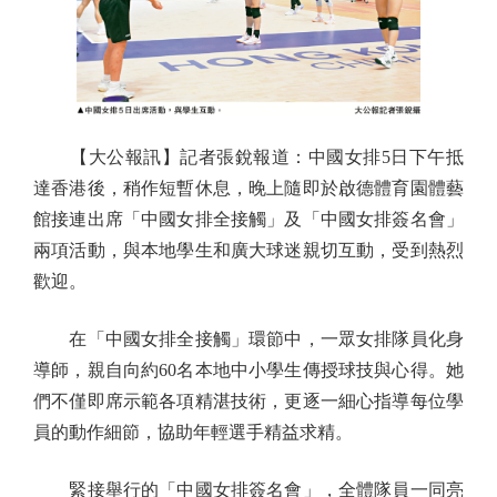
【大公報訊】記者張銳報道：中國女排5日下午抵
達香港後，稍作短暫休息，晚上隨即於啟德體育園體藝
館接連出席「中國女排全接觸」及「中國女排簽名會」
兩項活動，與本地學生和廣大球迷親切互動，受到熱烈
歡迎。
在「中國女排全接觸」環節中，一眾女排隊員化身
導師，親自向約60名本地中小學生傳授球技與心得。她
們不僅即席示範各項精湛技術，更逐一細心指導每位學
員的動作細節，協助年輕選手精益求精。
緊接舉行的「中國女排簽名會」，全體隊員一同亮