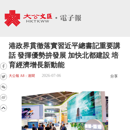
港政界貫徹落實習近平總書記重要講
話 發揮優勢拚發展 加快北都建設 培
育經濟增長新動能
2026-07-06
大公報 A8：港聞
分享