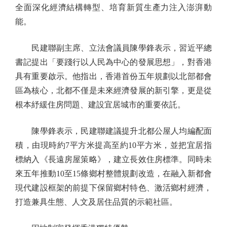
全面深化經濟結構轉型、培育新質生產力注入澎湃動
能。
民建聯副主席、立法會議員陳學鋒表示，習近平總
書記提出「要踐行以人民為中心的發展思想」，對香港
具有重要啟示。他指出，香港首份五年規劃以北部都會
區為核心，北都不僅是未來經濟發展的新引擎，更是從
根本紓緩住房問題、建設宜居城市的重要依託。
陳學鋒表示，民建聯建議提升北都公屋人均編配面
積，由現時約7平方米提高至約10平方米，並把宜居指
標納入《長遠房屋策略》，建立長效住房標準。同時未
來五年推動10至15條鄉村整體規劃改造，在融入新都會
現代建設框架的前提下保留鄉村特色、激活鄉村經濟，
打造兼具生態、人文及居住品質的示範社區。