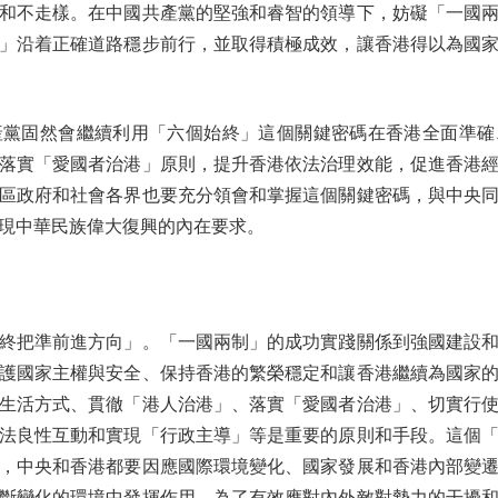
和不走樣。在中國共產黨的堅強和睿智的領導下，妨礙「一國
」沿着正確道路穩步前行，並取得積極成效，讓香港得以為國
固然會繼續利用「六個始終」這個關鍵密碼在香港全面準確
落實「愛國者治港」原則，提升香港依法治理效能，促進香港
區政府和社會各界也要充分領會和掌握這個關鍵密碼，與中央
現中華民族偉大復興的內在要求。
把準前進方向」。「一國兩制」的成功實踐關係到強國建設和
護國家主權與安全、保持香港的繁榮穩定和讓香港繼續為國家
生活方式、貫徹「港人治港」、落實「愛國者治港」、切實行
法良性互動和實現「行政主導」等是重要的原則和手段。這個
，中央和香港都要因應國際環境變化、國家發展和香港內部變
斷變化的環境中發揮作用。為了有效應對內外敵對勢力的干擾