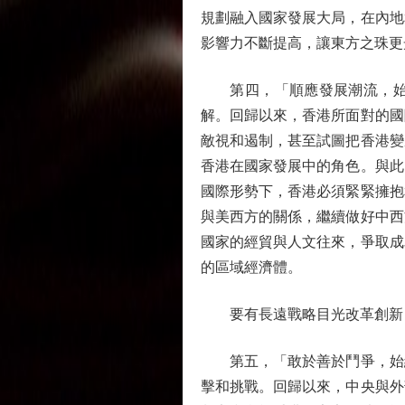
規劃融入國家發展大局，在內地
影響力不斷提高，讓東方之珠更
第四，「順應發展潮流，始終
解。回歸以來，香港所面對的國
敵視和遏制，甚至試圖把香港變
香港在國家發展中的角色。與此
國際形勢下，香港必須緊緊擁抱
與美西方的關係，繼續做好中西
國家的經貿與人文往來，爭取成
的區域經濟體。
要有長遠戰略目光改革創新
第五，「敢於善於鬥爭，始終
擊和挑戰。回歸以來，中央與外