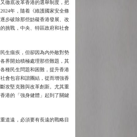
央又徹底改革香港的選舉制度，把
024年，隨着《維護國家安全條
始逐步破除那些妨礙香港發展、改
部的挑戰，中央、特區政府和社會
民生痼疾，但卻因為內外敵對勢
會各界開始積極處理那些難題，其
決各種民生問題和困難，提升香港
進社會包容和諧團結，從而增強香
不斷攻堅克難與改革創新。尤其重
對香港的「強身健體」起到了關鍵
重道遠，必須要有長遠的戰略目