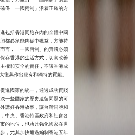
，確保「一國兩制」沿着正確的方
進包括香港同胞在內的全體中國
同胞都必須能夠從中獲益，方能持
人而言，「一國兩制」的實踐必須
，保存香港的生活方式，切實改善
家主權和安全的責任，不讓香港成
大復興作出應有和獨特的貢獻。
促進國家的統一，通過成功實踐
解決一些國家的歷史遺留問題的可
對外講好香港故事，讓台灣同胞和
此，中央、香港特區政府和社會各
城市的地位，也藉此強化國家在世
進步，尤其加快通過編制香港五年