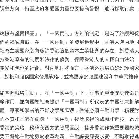
調整方向，特區政府和愛國力量更要提高警惕，適時採取行動
擁有堅實根基」。「一國兩制」方針的制定，是為了維護和促
們的竭誠擁戴。在「一國兩制」的發展過程中，香港人與內地
社會主義國家之內容許香港這個資本主義社會的存在。對香港
持香港原有的制度和法律的優勢，保障香港人的人權自由法治
關愛和包容的社會。對內地同胞而言，香港必須肩負好維護國
，對接和服務國家發展戰略，並為國家的強國建設和中華民族偉
掌握戰略主動」。在「一國兩制」下，香港的重要歷史使命是
範作用，並向國際社會提供「一國兩制」所代表的中國智慧對
體、專家和學者的不斷攻擊和詆毀，香港必須主動出擊，積極
的本質和香港在實踐「一國兩制」後所取得的成就和進步。為
香港的策略，粉碎美西方的險惡圖謀，提升香港作為重要國際
要不懈地主動地勇於改革創新，主動識變應變求變，不斷取得