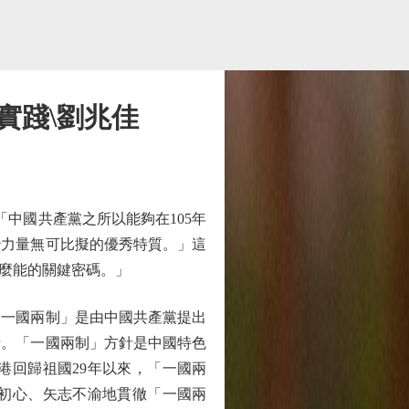
實踐\劉兆佳
中國共產黨之所以能夠在105年
治力量無可比擬的優秀特質。」這
麼能的關鍵密碼。」
一國兩制」是由中國共產黨提出
針。「一國兩制」方針是中國特色
港回歸祖國29年以來，「一國兩
初心、矢志不渝地貫徹「一國兩