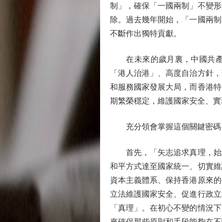
制」，確保「一國兩制」不變形
除。過去幾年開始，「一國兩制
不斷作出獨特貢獻。
在未來的歲月裏，中國共產黨
「港人治港」、高度自治方針，
和服務國家發展大局，而香港特
期繁榮穩定，維護國家安全、實
充分領會掌握這個關鍵密碼
首先，「矢志追求真理，始終
和平方式達至國家統一、切實維
資本主義體系、保持香港原來的
立法維護國家安全、促進行政立
「真理」。在初心不變的情況下
來確保那些原則和手段能夠在不