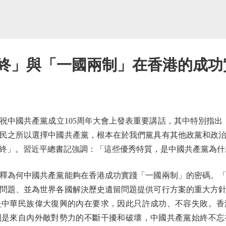
始終」與「一國兩制」在香港的成功
中國共產黨成立105周年大會上發表重要講話，其中特別指出「
民之所以選擇中國共產黨，根本在於我們黨具有其他政黨和政
終」。習近平總書記強調：「這些優秀特質，是中國共產黨為什
為何中國共產黨能夠在香港成功實踐「一國兩制」的密碼。「
問題、並為世界各國解決歷史遺留問題提供可行方案的重大方
中華民族偉大復興的內在要求，因此只許成功、不容失敗。香
別是來自內外敵對勢力的不斷干擾和破壞，中國共產黨始終不忘