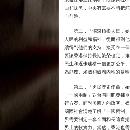
曲和抹黑，中央有需要不時把舵
向前進。
第二，「深深植根人民，始終
人民的利益和福祉，從而得到他
續得到他們的支持，接受在一個
要讓香港保持長期繁榮穩定，維
民生和逐步建構一個更加公平、
為顛覆、滲透和破壞內地的基地
第三，「勇擔歷史使命，始終
「一國兩制」對台灣同胞發揮垂
行方案。面對美西方的政客、媒
國際社會清楚了解「一國兩制」
界需要制定一套全面和長遠宣揚
界上的軟實力。當然，香港也需