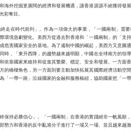
和海外挖掘更廣闊的經濟和發展機遇，讓香港源源不絕獲得發
光彩奪目。
走在時代前列」。作為一項偉大的事業，「一國兩制」需要
際環境急劇變化。美西方從過去對香港和「一國兩制」的「支
成危害國家安全的基地。為了遏制中國的崛起，美西方又意圖
同時，「東升西降」的趨勢越來越明顯，中國在全球南方的領
和依靠國家來維持和促進其繁榮、穩定、安全和發展。一方面
方的橋樑角色，另一方面則要主動加快拓展其國際經濟活動空
為「一帶一路」沿線國家的金融和服務樞紐，協助國家把「一
保持必勝信心」。「一國兩制」在香港的實踐絕非一帆風順，
部勢力和香港的反中亂港分子進行了一場又一場、並且越來越激烈