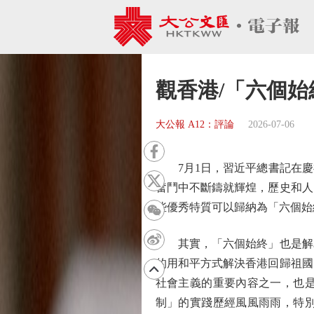
觀香港/「六個
大公報 A12：評論
2026-07-06
7月1日，習近平總書記在慶祝
奮鬥中不斷鑄就輝煌，歷史和人
些優秀特質可以歸納為「六個始
其實，「六個始終」也是解釋
的用和平方式解決香港回歸祖國
社會主義的重要內容之一，也是
制」的實踐歷經風風雨雨，特