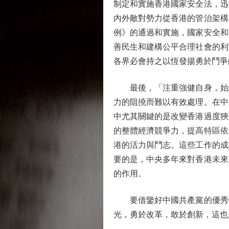
制定和實施香港國家安全法，迅
內外敵對勢力從香港的管治架構
例》的通過和實施，國家安全和
善民生和建構公平合理社會的利
各界必會持之以恆發揚勇於鬥爭
最後，「注重強健自身，始終
力的阻撓而難以有效處理。在中
中尤其關鍵的是改變香港過度狹
的整體經濟競爭力，提高特區依
港的活力與鬥志。這些工作的成
要的是，中央多年來對香港未來
的作用。
要借鑒好中國共產黨的優秀特
光，勇於改革，敢於創新，這也