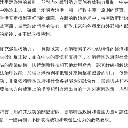
速平定香港的暴亂，並對內外敵對勢力實施有效強力反制。中
中驅逐出去，確保「愛國者治港」和「行政主導」原則的落實。2
香港安定得到更堅固的保障。在新的政治格局中，特區政府開
益藩籬，展示敢於鬥爭的決心。面對未來的各種來自外部和內
的精神，並不斷取得勝利。
充滿生機活力」。長期以來，香港積累了不少結構性的經濟和
央撥亂反正後，並在中央的關懷和支持下，香港特區政府與社
隘的產業結構、扶持創新科技和其他新興產業，認真紓緩和解
法治理效能，加強香港預判和抵禦外來衝擊和威脅的能力，促
功，非常依賴特區政府和社會各界能夠衷誠合作、患難與共和
發展大方向釐定上的指導和對香港出台的一系列惠港政策，均
質，用好其成功的關鍵密碼，香港特區政府和愛國力量可謂任
是「一國兩制」不斷取得成功和煥發生命力的必然要求。