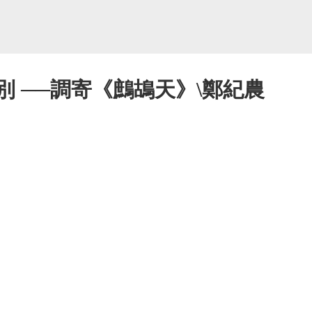
別 ──調寄《鷓鴣天》\鄭紀農