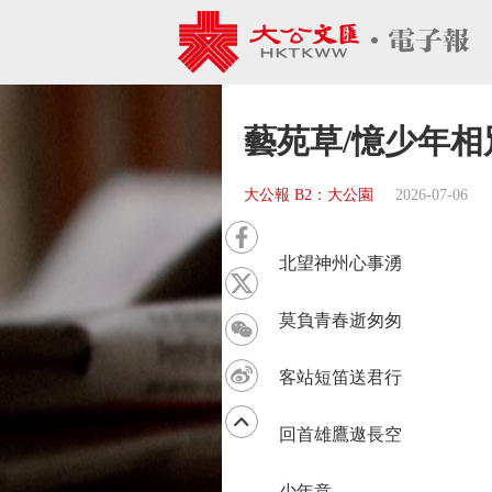
藝苑草/憶少年相
大公報 B2：大公園
2026-07-06
北望神州心事湧
莫負青春逝匆匆
客站短笛送君行
回首雄鷹遨長空
少年意