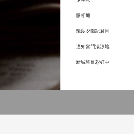
脈相通
幾度夕陽記君同
遙知奮鬥淒涼地
新城耀目彩虹中