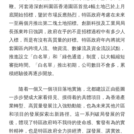
鞭。河套港深創科園區香港園區首批4幅土地已於上月
底開始招標，鑒於市場反應熱烈，特區政府考慮在未來
一至兩個月推出第二塊土地招標。創新科技及工業局局
長孫東昨日強調，政府在乎的不是招標過程中有多少人
入標，而是有沒有高質量的好標。特區政府年內將就河
套園區內跨境人流、物資流、數據流及資金流設試點，
推進設立「白名單」和「綠色通道」制度，以大幅縮短
審批時間。「白名單」推出初期，公司數目不會多，累
積經驗後再逐步開放。
隨着一個又一個項目落地實施，北都建設正由藍圖
一步步變成大家看得見、摸得着的具體項目，為香港產
業轉型、高質量發展注入強勁動能，也為未來其他片區
和項目的發展探索出新路徑。這一系列破局發展的背
後，體現了特區政府時不我待的使命感、奮發有為的實
幹精神，也是特區政府全力拚經濟、謀發展、講實效、