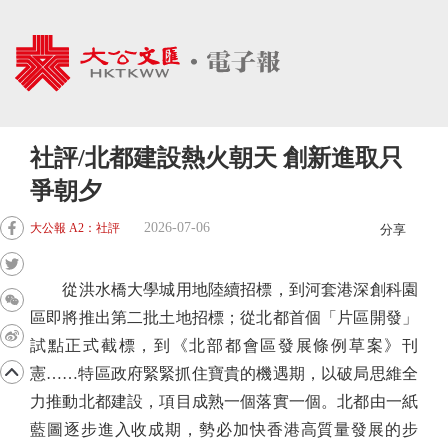
社評/北都建設熱火朝天 創新進取只
爭朝夕
2026-07-06
大公報 A2：社評
分享
從洪水橋大學城用地陸續招標，到河套港深創科園
區即將推出第二批土地招標；從北都首個「片區開發」
試點正式截標，到《北部都會區發展條例草案》刊
憲……特區政府緊緊抓住寶貴的機遇期，以破局思維全
力推動北都建設，項目成熟一個落實一個。北都由一紙
藍圖逐步進入收成期，勢必加快香港高質量發展的步