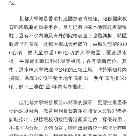
伐。
北都大學城是香港打造國際教育樞紐、服務國家教
育強國戰略的重要平台。目前已有19家本地院校希望進
駐，還有不少內地及海外的院校表達了強烈興趣。特區
政府早前宣布，北都大學城大幅擴容，由原先預留的10
0公頃，擴大至超過1000公頃的大學城區，覆蓋洪水
橋、牛潭尾和新田科技城等板塊，各有清晰定位。其
中，洪水橋大學城逾22公頃的三組土地，將於兩個月內
招標。首塊5公頃平整土地年底推出，明年底再推5公
頃，餘下土地在2至3年內有序推出。
但北都大學城發展並非簡單的擴容，更應注重產學
研的深度融合。教育局局長蔡若蓮在接受大公報記者專
訪時指出，投標院校須按照香港產業定位，擇優錄用，
不搞平均分配。具體而言，特區政府將統一整理所有申