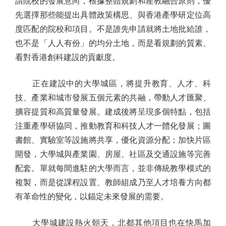
請院校的發展意向，根據整體規劃和產教融合原則，優
先選擇那些能提出具體政策構思、與香港產學研定位高
度匹配的院校和項目。不是誰先申請就將土地批給誰，
也不是「人人有份」的均分土地，而是看規劃的質素、
看對香港創科建設的貢獻度。
正在建設中的大學城區，將提升教育、人才、科
技、產業和城市發展五個元素的共融，帶動人才匯聚、
擴容提質和高質量發展。建成後將呈現多個特點，包括
注重產學研協同，推動教育和科技人才一體化發展；圖
書館、實驗室等設施將共享，優化資源分配；加快片區
開發，大學城與產業園、房屋、社區及交通設施等完善
配套。單就每間進駐的大學而言，並非傳統教學模式的
複製，而是從課程設置、教師組成乃至人才培養方向都
有革命性的變化，以錨定未來發展的需要。
大學城建設熱火朝天，北都其他項目也在快馬加