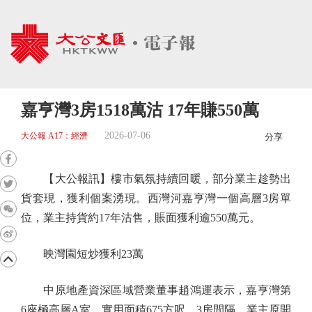
嘉亨灣3房1518萬沽 17年賺550萬
2026-07-06
大公報 A17：經濟
分享
【大公報訊】樓市氣氛持續回暖，部分業主趁勢出
貨套現，獲利個案湧現。西灣河嘉亨灣一個高層3房單
位，業主持貨約17年沽售，賬面獲利逾550萬元。
映灣園短炒獲利23萬
中原地產資深區域營業董事趙鴻運表示，嘉亨灣第
6座極高層A室，實用面積675方呎，3房間隔，業主原開