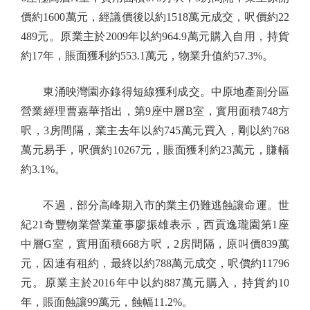
價約1600萬元，經議價後以約1518萬元成交，呎價約22
489元。原業主於2009年以約964.9萬元購入自用，持貨
約17年，賬面獲利約553.1萬元，物業升值約57.3%。
東涌映灣園亦錄得短線獲利成交。中原地產副分區
營業經理曹嘉華指出，第9座中層B室，實用面積748方
呎，3房間隔，業主去年以約745萬元買入，剛以約768
萬元易手，呎價約10267元，賬面獲利約23萬元，賺幅
約3.1%。
不過，部分高峰期入市的業主仍難逃蝕讓命運。世
紀21奇豐物業營業董事廖振雄表示，西貢逸瓏園第1座
中層G室，實用面積668方呎，2房間隔，原叫價839萬
元，因連有租約，最終以約788萬元成交，呎價約11796
元。原業主於2016年中以約887萬元購入，持貨約10
年，賬面蝕讓99萬元，蝕幅11.2%。