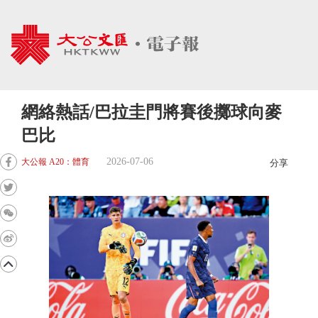
網絡熱話/巴拉圭門將賽後擲球向麥
巴比
2026-07-06
大公報 A20：體育
分享