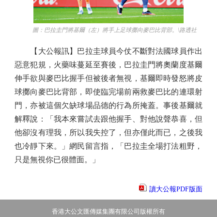
圖：巴拉圭門將基爾（左）將手上足球擲向麥巴比背部。\路透社
【大公報訊】巴拉圭球員今仗不斷對法國球員作出
惡意犯規，火藥味蔓延至賽後，巴拉圭門將奧蘭度基爾
伸手欲與麥巴比握手但被後者無視，基爾即時發怒將皮
球擲向麥巴比背部，即使臨完場前兩救麥巴比的連環射
門，亦被這個欠缺球場品德的行為所掩蓋。事後基爾就
解釋說：「我本來嘗試去跟他握手、對他說聲恭喜，但
他卻沒有理我，所以我失控了，但亦僅此而已，之後我
也冷靜下來。」網民留言指，「巴拉圭全場打法粗野，
只是無視你已很體面。」
讀大公報PDF版面
香港大公文匯傳媒集團有限公司版權所有