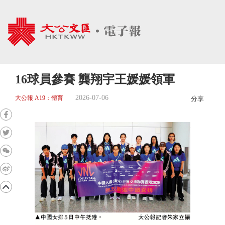
16球員參賽 龔翔宇王媛媛領軍
2026-07-06
大公報 A19：體育
分享