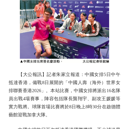
【大公報訊】記者朱家立報道：中國女排5日中午
抵達香港，備戰8日展開的「中國人壽（海外）世界女
排聯賽香港2026」。本站比賽，中國女排將派出16名隊
員出戰4場賽事，陣容包括隊長龔翔宇、副攻王媛媛等
實力戰將。球隊首場比賽將於8日晚上8時30分在啟德體
藝館迎戰加拿大隊。