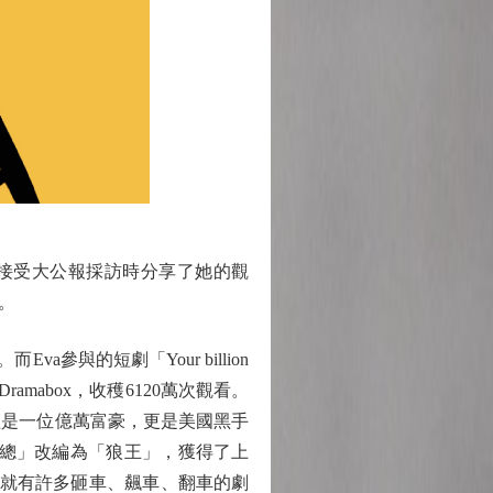
接受大公報採訪時分享了她的觀
。
參與的短劇「Your billion
台Dramabox，收穫6120萬次觀看。
僅是一位億萬富豪，更是美國黑手
將「霸總」改編為「狼王」，獲得了上
，就有許多砸車、飆車、翻車的劇