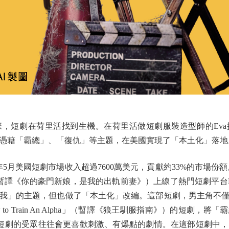
短劇在荷里活找到生機。在荷里活做短劇服裝造型師的Eva
憑藉「霸總」、「復仇」等主題，在美國實現了「本土化」落地
月美國短劇市場收入超過7600萬美元，貢獻約33%的市場份額。而Eva
ating wife」（暫譯《你的豪門新娘，是我的出軌前妻》）上線了熱門短劇平
我」的主題，但也做了「本土化」改編。這部短劇，男主角不
to Train An Alpha」（暫譯《狼王馴服指南》）的短劇，
國短劇的受眾往往會更喜歡刺激、有爆點的劇情。在這部短劇中