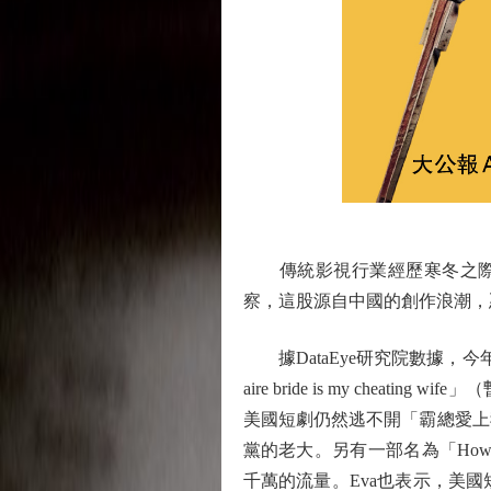
傳統影視行業經歷寒冬之際，
察，這股源自中國的創作浪潮，
據DataEye研究院數據，今年5
aire bride is my che
美國短劇仍然逃不開「霸總愛上
黨的老大。另有一部名為「How 
千萬的流量。Eva也表示，美