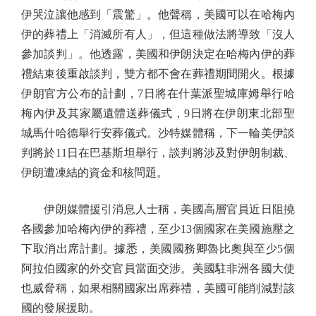
伊哭泣讓他感到「震驚」。他聲稱，美國可以在哈梅內
伊的葬禮上「消滅所有人」，但這種做法將導致「沒人
參加談判」。他透露，美國和伊朗決定在哈梅內伊的葬
禮結束後重啟談判，雙方都不會在葬禮期間開火。根據
伊朗官方公布的計劃，7日將在什葉派聖城庫姆舉行哈
梅內伊及其家屬遺體送葬儀式，9日將在伊朗東北部聖
城馬什哈德舉行安葬儀式。沙特媒體稱，下一輪美伊談
判將於11日在巴基斯坦舉行，談判將涉及對伊朗制裁、
伊朗遭凍結的資金和核問題。
伊朗媒體援引消息人士稱，美國高層官員近日阻撓
各國參加哈梅內伊的葬禮，至少13個國家在美國施壓之
下取消出席計劃。據悉，美國國務卿魯比奧與至少5個
阿拉伯國家的外交官員當面交涉。美國駐非洲各國大使
也威脅稱，如果相關國家出席葬禮，美國可能削減對該
國的發展援助。