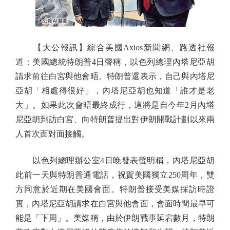
【大公報訊】綜合美國Axios新聞網、路透社報
道：美國總統特朗普4日聲稱，以色列總理內塔尼亞胡
請求前往白宮與他會晤。特朗普還表示，自己與內塔尼
亞胡「相處得很好」，內塔尼亞胡也知道「誰才是老
大」。如果此次會晤最終成行，這將是自今年2月內塔
尼亞胡到訪白宮、向特朗普提出對伊朗開戰計劃以來兩
人首次面對面接觸。
以色列總理辦公室4日晚發表聲明稱，內塔尼亞胡
此前一天與特朗普通電話，祝賀美國獨立250周年，雙
方同意於近期在美國會面。特朗普接受美媒採訪時證
實，內塔尼亞胡請求在白宮與他會面，會面時間最早可
能是「下周」。美媒稱，由於伊朗戰事延宕數月，特朗