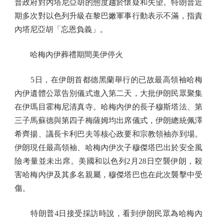
普政府對內塔尼亞胡的態度趨於懷疑和失望。特朗普近
期多次對以色列升級在黎巴嫩軍事行動表示不滿，指責
內塔尼亞胡「忘恩負義」。
哈梅內伊葬禮期間美伊停火
5日，在伊朗首都德黑蘭舉行的已故最高領袖哈梅
內伊遺體公眾告別儀式進入第二天，大批伊朗民眾聚集
在伊瑪目霍梅尼清真寺。哈梅內伊的長子穆斯塔法、第
三子馬蘇德與第四子梅薩姆均出席儀式，伊朗總統佩澤
希齊揚、議長卡利巴夫等核心政要和宗教領袖亦到場。
伊朗現任最高領袖、哈梅內伊次子穆傑塔巴出於安全風
險考量並未出席。美國和以色列2月28日空襲伊朗，殺
害哈梅內伊及其多名親屬，穆傑塔巴也在此次襲擊中受
傷。
特朗普4日接受採訪時說，看到伊朗民眾為哈梅內