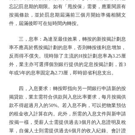
忘記罰息期的期限。如有「甩按保」需要，應重閱原有
按揭條款，並於罰息期屆滿前三個月開始準備相關文
件，屆滿後即可在短時間內轉按。
三，息率：為達至最佳效果，轉按的新按揭計劃息
率不應高於舊按揭計劃的息率，否則轉按後利息增加，
反而得不償失。現時除了主流的H按計劃息率為3.25厘
外，業主亦可選擇個別銀行提供的定息按揭計劃，首3
年或5年的息率固定為2.73厘，即時節省利息支出。
四，入息要求：轉按即指向另一間銀行申請新的按
揭貸款，業主需符合供款與入息比率要求，每月按揭供
款不得超過月入的50%。若入息不夠，可以把物業預估
的租金收入計算在內。此外，所需的入息文件與新申請
按揭一樣，受薪人士需提供過去3個月的入息證明及稅
單，自僱人士則需提供過去6個月的收入紀錄、會計證