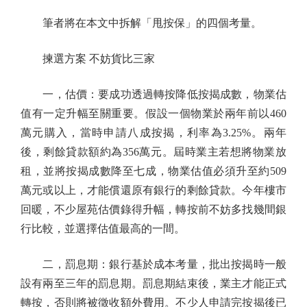
筆者將在本文中拆解「甩按保」的四個考量。
揀選方案 不妨貨比三家
一，估價：要成功透過轉按降低按揭成數，物業估
值有一定升幅至關重要。假設一個物業於兩年前以460
萬元購入，當時申請八成按揭，利率為3.25%。兩年
後，剩餘貸款額約為356萬元。屆時業主若想將物業放
租，並將按揭成數降至七成，物業估值必須升至約509
萬元或以上，才能償還原有銀行的剩餘貸款。今年樓市
回暖，不少屋苑估價錄得升幅，轉按前不妨多找幾間銀
行比較，並選擇估值最高的一間。
二，罰息期：銀行基於成本考量，批出按揭時一般
設有兩至三年的罰息期。罰息期結束後，業主才能正式
轉按，否則將被徵收額外費用。不少人申請完按揭後已