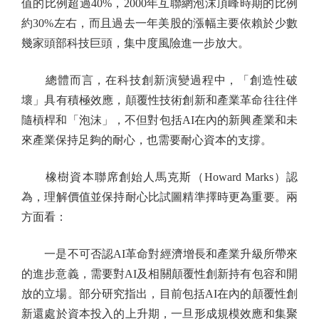
值的比例超過40%，2000年互聯網泡沫頂峰時期的比例
約30%左右，而且過去一年美股的漲幅主要依賴於少數
幾家頭部科技巨頭，集中度風險進一步放大。
總體而言，在科技創新演變過程中，「創造性破
壞」具有積極效應，顛覆性技術創新和產業革命往往伴
隨槓桿和「泡沫」，不但對包括AI在內的新興產業和未
來產業保持足夠的耐心，也需要耐心資本的支撐。
橡樹資本聯席創始人馬克斯（Howard Marks）認
為，理解價值並保持耐心比試圖精準擇時更為重要。兩
方面看：
一是不可否認AI革命對經濟增長和產業升級所帶來
的進步意義，需要對AI及相關顛覆性創新持有包容和開
放的立場。部分研究指出，目前包括AI在內的顛覆性創
新還處於資本投入的上升期，一旦形成規模效應和集聚