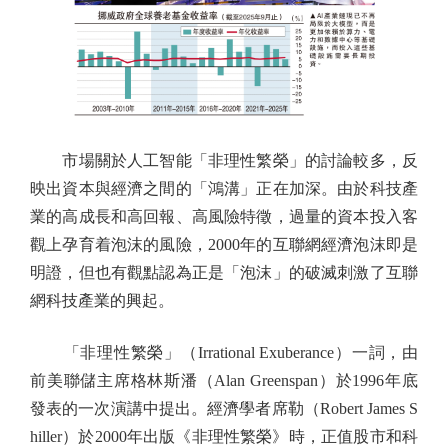
市場關於人工智能「非理性繁榮」的討論較多，反
映出資本與經濟之間的「鴻溝」正在加深。由於科技產
業的高成長和高回報、高風險特徵，過量的資本投入客
觀上孕育着泡沫的風險，2000年的互聯網經濟泡沫即是
明證，但也有觀點認為正是「泡沫」的破滅刺激了互聯
網科技產業的興起。
「非理性繁榮」（Irrational Exuberance）一詞，由
前美聯儲主席格林斯潘（Alan Greenspan）於1996年底
發表的一次演講中提出。經濟學者席勒（Robert James S
hiller）於2000年出版《非理性繁榮》時，正值股市和科