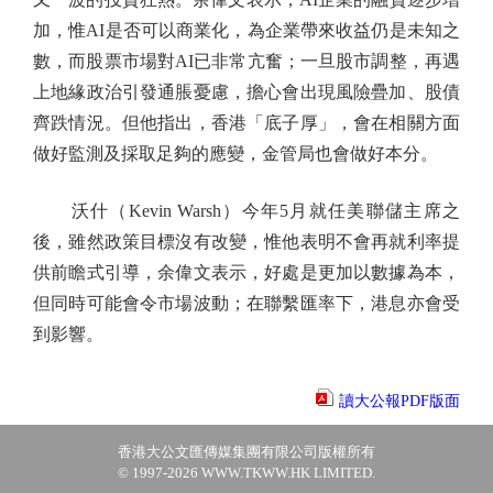
加，惟AI是否可以商業化，為企業帶來收益仍是未知之
數，而股票市場對AI已非常亢奮；一旦股市調整，再遇
上地緣政治引發通脹憂慮，擔心會出現風險疊加、股債
齊跌情況。但他指出，香港「底子厚」，會在相關方面
做好監測及採取足夠的應變，金管局也會做好本分。
沃什（Kevin Warsh）今年5月就任美聯儲主席之
後，雖然政策目標沒有改變，惟他表明不會再就利率提
供前瞻式引導，余偉文表示，好處是更加以數據為本，
但同時可能會令市場波動；在聯繫匯率下，港息亦會受
到影響。
讀大公報PDF版面
香港大公文匯傳媒集團有限公司版權所有
© 1997-2026 WWW.TKWW.HK LIMITED.