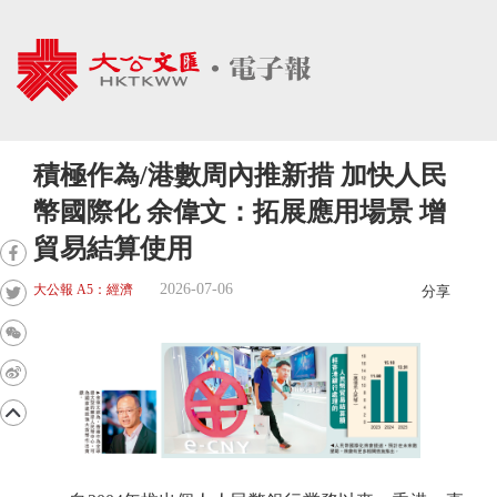
積極作為/港數周內推新措 加快人民
幣國際化 余偉文：拓展應用場景 增
貿易結算使用
2026-07-06
大公報 A5：經濟
分享