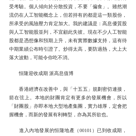
受考驗。個人傾向於分散投資，不要「偏食」。雖然潮
流仍在人工智能概念上，但若持有的都是這一類股份，
所承受的風險壓力肯定加大。我的建議是：高息優質股
與人工智能股並列，不宜顧此失彼。現在不少人工智能
股都是憑想像和預期上升，未有實際數據支持，這有待
中期業績公布時引證了。炒得太高，要防過熱，大上大
落大波動，可能令你吃不消。
恒隆迎收成期 派高息值博
香港經濟在改善中，與「十五五」規劃密切連接，
箭在弦上。本地的財團肯定有更多的發展機會，所以
「財團股」亦即本地大型地產集團，實力雄厚，定會把
握機會，而新的發展有利轉型，亦為其所欲也。
進入內地發展的恒隆地產（00101）已到收成期，