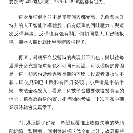
要挑戰24000點大關，23700-23900點都有阻力。
這次反彈似乎並不是隻隻個股都受惠。先前曾大升
特升的人工智能半導體股，仍有頗重的回吐壓力，與這
次反彈無緣。反彈也有強有弱。例如同是人工智能板
塊，機器人股份就比半導體股強得多。
再者，科網平台股暫時的表現並不出色，與以往每
遇彈升必充當領軍角色不可同日而語。可以理解的原因
是：這一類股份曾經過較長期的下墜，投資者雖損失不
菲，即使見到已止跌和有回升勢頭，小戶還是半信半
疑，未敢全程投入，看來，科技平台股要恢復投資者的
信心，還得靠自身的實力和時間的考驗。下次宣布中期
業績時就會見真章了。
7月港股開了好頭，希望反覆推上收復失地的勢頭
能延續。暫時看，個別發展將取代全面上升，故選股將