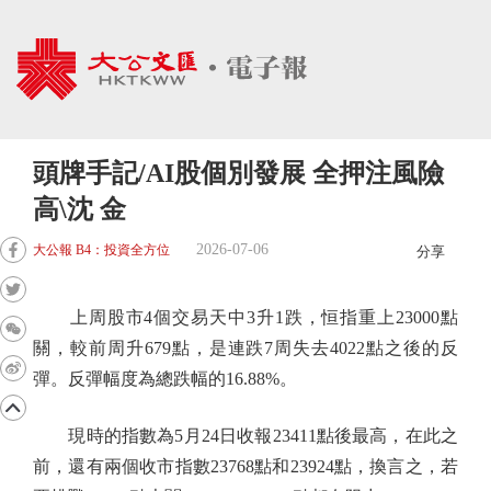
頭牌手記/AI股個別發展 全押注風險
高\沈 金
2026-07-06
大公報 B4：投資全方位
分享
上周股市4個交易天中3升1跌，恒指重上23000點
關，較前周升679點，是連跌7周失去4022點之後的反
彈。反彈幅度為總跌幅的16.88%。
現時的指數為5月24日收報23411點後最高，在此之
前，還有兩個收市指數23768點和23924點，換言之，若