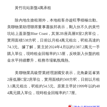
黃竹坑站新盤4萬承租
除內地生搶租潮外，本地租客亦趁旺季積極出動。
美聯物業助理聯席董事蕭振邦表示，剛入伙不久的黃竹
坑站上蓋新盤Blue Coast，其第2B座高層B室2房單位，
實用面積538方呎，日前以月租4萬元租出，呎租高達約
74.3元。據了解，業主於2024年4月以約1387.2萬元一手
購入單位，現時租金回報率約3.5厘，反映新入伙盤的租
金水平持續攀升，租務市場氣氛熾熱。
美聯物業高級營業經理謝國安表示，北角豪廷峯第
2座低層C室2房單位，實用面積約569方呎，日前以月租
3.1萬元租出，呎租約54.5元。原業主早於1999年以約48
4萬元購入單位，現時租金回報率約7.7厘。