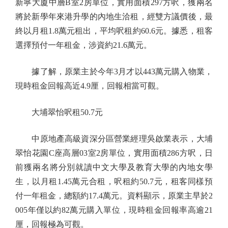
新寧大廈中層B室2房單位，實用面積297方呎，獲兩名
將於新學年來港升學的內地生洽租，經雙方議價後，最
終以月租1.8萬元租出，平均呎租約60.6元。據悉，租客
選擇預付一年租金，涉資約21.6萬元。
據了解，原業主於今年3月才以443萬元購入物業，
現時租金回報高近4.9厘，回報相當可觀。
大埔翠怡呎租50.7元
中原地產高級資深分區營業經理吳啟業表示，大埔
翠怡花園C座高層03室2房單位，實用面積286方呎，日
前獲兩名將分別就讀中文大學及教育大學的內地女學
生，以月租1.45萬元合租，呎租約50.7元，租客同樣預
付一年租金，總額約17.4萬元。資料顯示，原業主早於2
005年僅以約82萬元購入單位，現時租金回報率高逾21
厘，回報極為可觀。