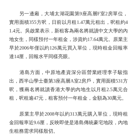
另一邊廂，大埔太湖花園第9座高層F室2房單位，
實用面積355方呎，日前以月租1.47萬元租出，呎租約4
1.4元。吳啟業表示，新租客為兩名將就讀中文大學的內
地女生，同樣預付一年租金，涉資約17.64萬元。原業主
早於2006年僅以約126萬元買入單位，現時租金回報率
達14厘，回報水平同樣亮眼。
港島方面，中原地產資深分區營業經理李子駿指
出，西半山學士臺第3座高層A室2房戶，實用面積531方
呎，獲兩名將就讀香港大學的內地生以月租2.5萬元合
租，呎租逾47元，租客預付一年租金，金額為30萬元。
原業主早於2008年以約313萬元購入單位，現時租
金回報率近9.6厘，反映即使是港島傳統豪宅地段，內地
生租務需求同樣殷切。