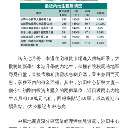
踏入七月份，本港住宅租賃市場進入傳統旺季，大
批將於新學年來港升學的內地生，積極在院校周邊地區
尋覓租盤，直接帶動租務需求急劇升溫，業主亦因而受
惠，享獲不俗的租金回報。其中，沙田中心新寧大廈一
個今年初剛由投資者購入的兩房單位，近日獲兩名內地
生以月租1.8萬元合租，回報率貼近4.9厘，成為近期市
場焦點。/大公報記者 林志光
中原地產資深分區營業經理潘婉兒透露，沙田中心