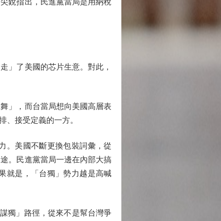
尖銳指出，民進黨當局是用納稅
走」了美國的芯片生意。對此，
舞」，而台當局想向美國高層表
排、接受定義的一方。
力。美國不斷更換包裝詞彙，從
用途。民進黨當局一邊在內部大搞
果就是，「台獨」勢力越是高喊
謀獨」路徑，從來不是幫台灣爭