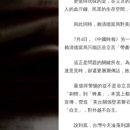
更值得玩味的是，谷立言的話
人的血汗錢、民眾的生存空間，
與此同時，賴清德當局對美國
7月4日，《中國時報》另一
賴清德當局只能託谷立言「帶書
這正是問題的關鍵所在。為什
達意見時，卻還要層層傳話，效
最值得警惕的從不是谷立言個
「刺蝟」到「蜂巢」，本質上都
宣傳，營造「美台關係堅若磐
「自主」，對外越不自主。
說到底，台灣今天淪落到讓一