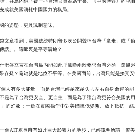
，在島內似乎被一些台灣官員奉為圭臬。《中國時報》的評論
去成就美國消耗中國國力的棋局。
的姿態，更具諷刺意味。
篇文章提到，美國總統特朗普多次公開聲稱台灣「拿走」或「偷
傳話」。這哪裏是平等溝通？
麼谷立言在台灣島內能如此呼風喚雨般要求台灣必須「隨風起
果存疑？關鍵就是地位不平等。在美國面前，台灣只能是接受安
人有多大能量，而是台灣已經越來越失去左右自身命運的能
不是為了台灣更安全、更自主，而是為了讓台灣更符合美國的
石」的幻象；一邊在實際操作中對美國擺低姿態、放下抵抗。結
個AIT處長擁有如此巨大影響力的地步，已經說明所謂「倚美