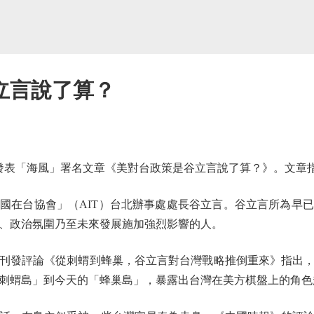
立言說了算？
表「海風」署名文章《美對台政策是谷立言說了算？》。文章
在台協會」（AIT）台北辦事處處長谷立言。谷立言所為早已
、政治氛圍乃至未來發展施加強烈影響的人。
刊發評論《從刺蝟到蜂巢，谷立言對台灣戰略推倒重來》指出，
刺蝟島」到今天的「蜂巢島」，暴露出台灣在美方棋盤上的角色