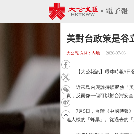
美對台政策是谷
大公報 A14：內地
2026-07-06
【大公報訊】環球時報5日發
近來島內輿論持續聚焦「美國
責，反而像一個可以對台灣安全
7月5日，台灣《中國時報》
無人機的「蜂巢」。從過去的「