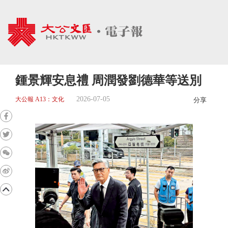
鍾景輝安息禮 周潤發劉德華等送別
2026-07-05
大公報 A13：文化
分享