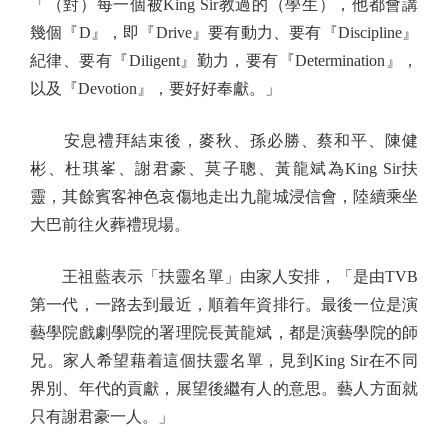
「（對）每一個被King Sir教過的（學生），他都會講
幾個『D』，即『Drive』要有動力、要有『Discipline』
紀律、要有『Diligent』勤力，要有『Determination』，
以及『Devotion』，要好好奉獻。」
安息禮拜結束後，麥秋、孫必勝、蔡和平、陳健
彬、杜琪峯、謝君豪、莫子聰、黃龍斌為King Sir扶
靈，其餘賓客神色哀傷地走出九龍城浸信會，陸續乘坐
大巴前往火葬禮現場。
王祖藍表示「扶靈名單」由家人安排，「是由TVB
第一代，一路去到最近，順着年資排行。最後一位是演
藝學院戲劇學院的署理院長黃龍斌，都是演藝學院的師
兄。家人希望藉着這個扶靈名單，見到King Sir在不同
界別、年代的貢獻，展望後繼有人的意思。藝人方面就
只有謝君豪一人。」