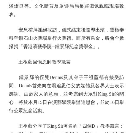
潘燦良等。文化體育及旅遊局局長羅淑佩親臨現場致
哀。
安息禮拜謝絕採訪，儀式結束後隨即出殯，靈柩奉
移至鑽石山火葬場舉行火葬禮。而所有帛金，將會全數
撥捐「香港演藝學院─鍾景輝紀念獎學金」。
王祖藍回憶恩師教學箴言
鍾景輝的侄兒Dennis及其弟子王祖藍都有接受訪
問，Dennis首先向在場追思伯父的媒體及各界人士表示
感謝。由於家人的意願，並考慮到大眾對King Sir的關
心，將於本月15日在演藝學院舉辦追思會，並於16日舉
行公眾紀念活動。
王祖藍分享了King Sir著名的「四個D」教學箴言：