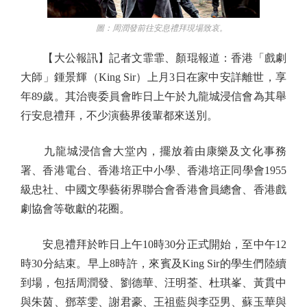
圖：周潤發前往安息禮拜現場致哀。
【大公報訊】記者文霏霏、顏琨報道：香港「戲劇
大師」鍾景輝（King Sir）上月3日在家中安詳離世，享
年89歲。其治喪委員會昨日上午於九龍城浸信會為其舉
行安息禮拜，不少演藝界後輩都來送別。
九龍城浸信會大堂內，擺放着由康樂及文化事務
署、香港電台、香港培正中小學、香港培正同學會1955
級忠社、中國文學藝術界聯合會香港會員總會、香港戲
劇協會等敬獻的花圈。
安息禮拜於昨日上午10時30分正式開始，至中午12
時30分結束。早上8時許，來賓及King Sir的學生們陸續
到場，包括周潤發、劉德華、汪明荃、杜琪峯、黃貫中
與朱茵、鄧萃雯、謝君豪、王祖藍與李亞男、蘇玉華與