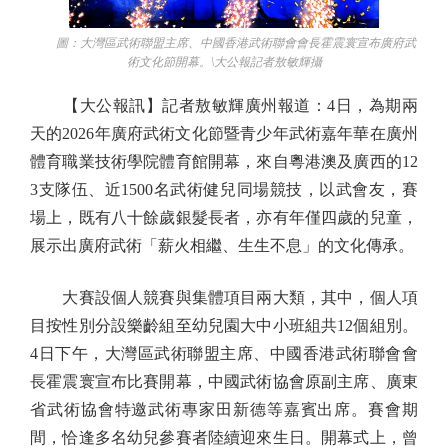
圖：大灣區武術聯盟主席、中國香港武術聯會會長霍震寰宣布廣府武
術文化節開幕。\大公報記者敖敏輝攝
【大公報訊】記者敖敏輝廣州報道：4日，為期兩
天的2026年廣府武術文化節暨青少年武術嘉年華在廣州
體育職業技術學院體育館開幕，來自粵港澳及廣西的12
3支隊伍、近1500名武術健兒同場競技，以武會友，賽
場上，既有八十餘歲銀髮長者，亦有年僅四歲的兒童，
展示出廣府武術「薪火相繼、生生不息」的文化傳承。
大賽設個人競賽與集體項目兩大類，其中，個人項
目按性別分設樂齡組至幼兒園大中小班組共12個組別。
4日下午，大灣區武術聯盟主席、中國香港武術聯會會
長霍震寰宣布比賽開幕，中國武術協會原副主席、廣東
省武術協會特邀武術專家田新德等嘉賓出席。賽會期
間，恰逢多名幼兒參賽者陸續迎來生日。開幕式上，曾