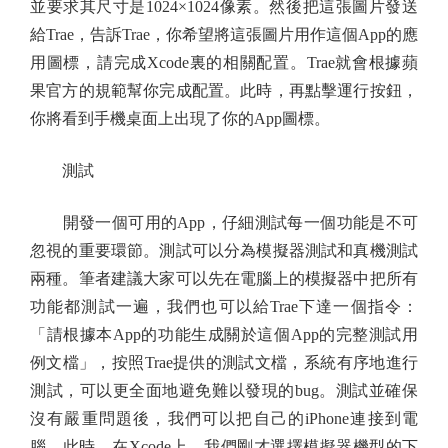
並要求其尺寸是1024×1024像素。然後把這張圖片發送
給Trae，告訴Trae，你希望將這張圖片用作這個App的應
用圖標，請完成Xcode裏的相關配置。Trae就會根據蘋
果官方的規範幫你完成配置。此時，再點擊運行按鈕，
你將看到手機桌面上出現了你的App圖標。
測試
開發一個可用的App，仔細測試每一個功能是不可
忽視的重要環節。測試可以分為模擬器測試和真機測試
兩種。筆者建議大家可以先在電腦上的模擬器中把所有
功能都測試一遍，我們也可以給Trae下達一個指令：
「請根據本App的功能生成關於這個App的完整測試用
例文檔」，按照Trae提供的測試文檔，系統有序地進行
測試，可以更全面地避免難以發現的bug。測試並確保
沒有嚴重問題後，我們可以把自己的iPhone連接到電
腦，此時，在Xcode上，我們剛才選擇模擬器機型的下