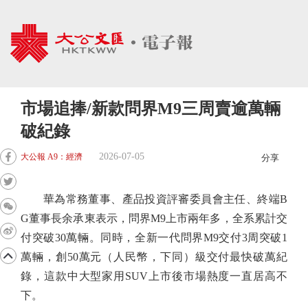
市場追捧/新款問界M9三周賣逾萬輛
破紀錄
2026-07-05
大公報 A9：經濟
分享
華為常務董事、產品投資評審委員會主任、終端B
G董事長余承東表示，問界M9上市兩年多，全系累計交
付突破30萬輛。同時，全新一代問界M9交付3周突破1
萬輛，創50萬元（人民幣，下同）級交付最快破萬紀
錄，這款中大型家用SUV上市後市場熱度一直居高不
下。