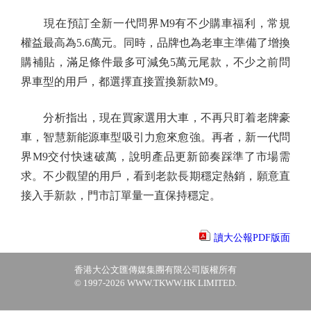
現在預訂全新一代問界M9有不少購車福利，常規
權益最高為5.6萬元。同時，品牌也為老車主準備了增換
購補貼，滿足條件最多可減免5萬元尾款，不少之前問
界車型的用戶，都選擇直接置換新款M9。
分析指出，現在買家選用大車，不再只盯着老牌豪
車，智慧新能源車型吸引力愈來愈強。再者，新一代問
界M9交付快速破萬，說明產品更新節奏踩準了市場需
求。不少觀望的用戶，看到老款長期穩定熱銷，願意直
接入手新款，門市訂單量一直保持穩定。
讀大公報PDF版面
香港大公文匯傳媒集團有限公司版權所有
© 1997-2026 WWW.TKWW.HK LIMITED.