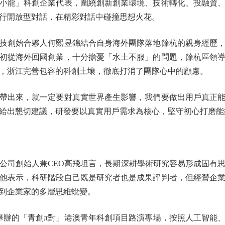
小龍」科創企業代表，圍繞創新創業環境、技術轉化、投融資
行開放型對話，在精彩對話中碰撞思想火花。
創始合夥人何熙昱錦結合自身海外團隊落地餘杭的親身經歷，
初從海外回國創業，十分擔憂「水土不服」的問題，餘杭區領
，浙江完善包容的科創土壤，徹底打消了團隊心中的顧慮。
出來，就一定要對真實世界產生影響，我們要做出用戶真正能
給出懇切建議，研發要以真實用戶需求為核心，堅守初心打磨能
司創始人兼CEO高飛坦言，長期深耕學術研究容易形成固有思
他表示，科研階段自己既是研究者也是成果評判者，但經營企
到企業家的多層思維蛻變。
辦的「青創π對」港澳青年科創項目路演專場，按照人工智能、