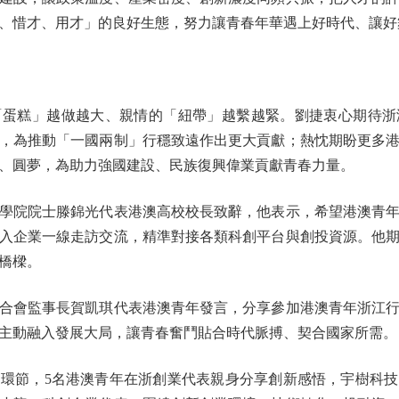
、惜才、用才」的良好生態，努力讓青春年華遇上好時代、讓好
糕」越做越大、親情的「紐帶」越繫越緊。劉捷衷心期待浙
，為推動「一國兩制」行穩致遠作出更大貢獻；熱忱期盼更多
、圓夢，為助力強國建設、民族復興偉業貢獻青春力量。
院院士滕錦光代表港澳高校校長致辭，他表示，希望港澳青年
入企業一線走訪交流，精準對接各類科創平台與創投資源。他
橋樑。
會監事長賀凱琪代表港澳青年發言，分享參加港澳青年浙江行
主動融入發展大局，讓青春奮鬥貼合時代脈搏、契合國家所需。
節，5名港澳青年在浙創業代表親身分享創新感悟，宇樹科技