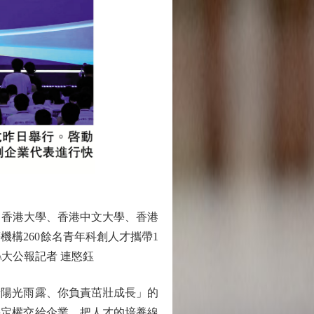
，香港大學、香港中文大學、香港
構260餘名青年科創人才攜帶1
大公報記者 連愍鈺
陽光雨露、你負責茁壯成長」的
評定權交給企業、把人才的培養線