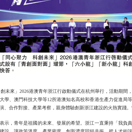
創未來」2026港澳青年浙江行啟動儀式在杭州舉行，活動期間
大學、澳門科技大學等12所港澳知名高校和香港生產力促進局等機
路演、合作對接、產業考察，親身體驗創新浙江建設的火熱實踐。\
示，青年是祖國的未來、發展的希望。浙江一直秉持「我負責
建設，讓政策溫度、產業密度、創新濃度同頻共振，把人才的