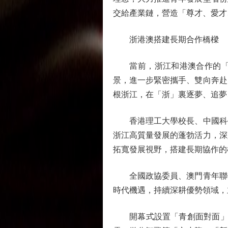
交給產業鏈，營造「尊才、愛才
浙港澳搭建長期合作橋樑
當前，浙江和港澳合作的「蛋
景，進一步緊密攜手、雙向奔赴
根浙江，在「浙」裏逐夢、追夢
香港理工大學校長、中國科學
浙江高質量發展的蓬勃活力，深
拓寬發展視野，搭建長期協作的
全國政協委員、澳門青年聯合
時代機遇，持續深耕優勢領域，
開幕式設置「青創面對面」環