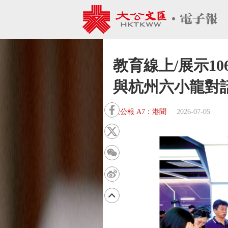
教育線上/展示1
與杭州六小龍對
大公報 A7：港聞
2026-07-05