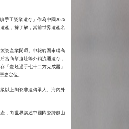
鎮手工瓷業遺存」作為中國2026
界遺產，據了解，當前世界遺產名
製瓷產業閉環。申報範圍串聯高
天后宮商幫遺址等外銷流通遺存，
留存「壹坯過手七十二方克成器」
歷史定位。
級以上陶瓷非遺傳承人、海內外
產，向世界講述中國陶瓷跨越山