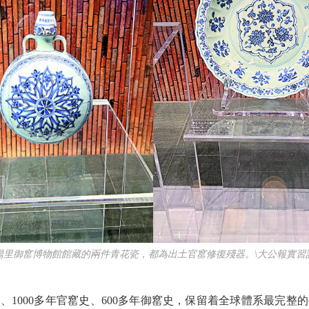
御窰博物館館藏的兩件青花瓷，都為出土官窰修復殘器。\大公報實習
、1000多年官窰史、600多年御窰史，保留着全球體系最完整