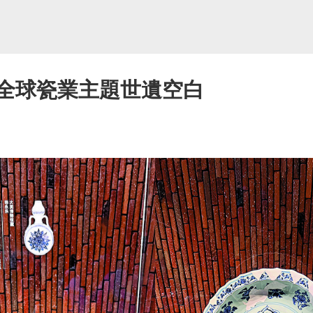
補全球瓷業主題世遺空白