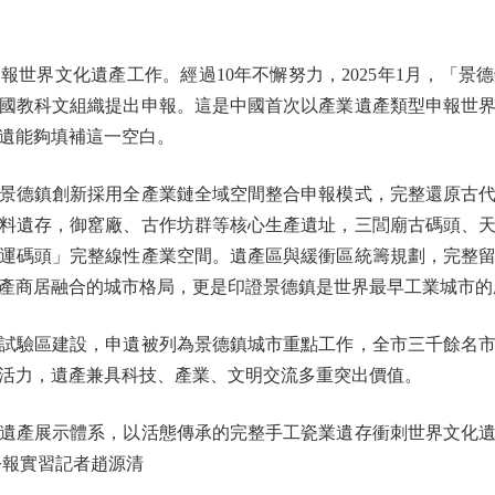
世界文化遺產工作。經過10年不懈努力，2025年1月，「景德
國教科文組織提出申報。這是中國首次以產業遺產類型申報世
遺能夠填補這一空白。
德鎮創新採用全產業鏈全域空間整合申報模式，完整還原古代
料遺存，御窰廠、古作坊群等核心生產遺址，三閭廟古碼頭、
運碼頭」完整線性產業空間。遺產區與緩衝區統籌規劃，完整
產商居融合的城市格局，更是印證景德鎮是世界最早工業城市的
驗區建設，申遺被列為景德鎮城市重點工作，全市三千餘名市
活力，遺產兼具科技、產業、文明交流多重突出價值。
產展示體系，以活態傳承的完整手工瓷業遺存衝刺世界文化遺
公報實習記者趙源清