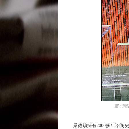
圖：陶陽里
景德鎮擁有2000多年冶陶史