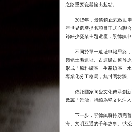
之路重要瓷器輸出起點。
2015年，景德鎮正式啟動申報
年世界遺產提名項目正式向聯合
錄缺少瓷業主題遺產，景德鎮申
不同於單一遺址申報思路，景
嶺瓷土礦遺址、古運礦古道等原
形成「原料礦區—生產鎮區—水
專業化分工格局，無封閉坊牆、
依託國家陶瓷文化傳承創新試
數萬「景漂」持續為瓷文化注入
下一步，景德鎮將持續完善遺
海、文明互通的千年故事。\大