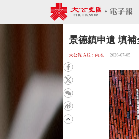
景德鎮申遺 填
大公報 A12：內地
2026-07-05