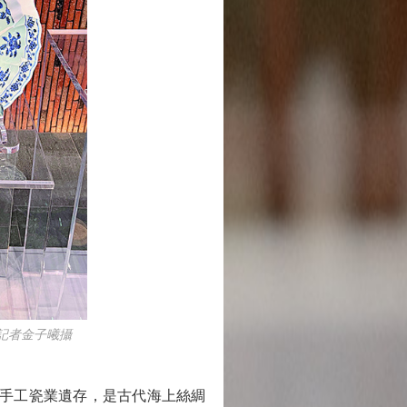
記者金子曦攝
的手工瓷業遺存，是古代海上絲綢