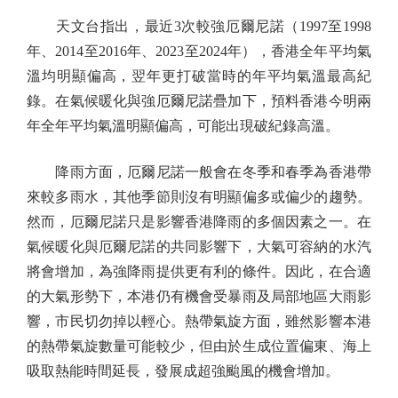
天文台指出，最近3次較強厄爾尼諾（1997至1998
年、2014至2016年、2023至2024年），香港全年平均氣
溫均明顯偏高，翌年更打破當時的年平均氣溫最高紀
錄。在氣候暖化與強厄爾尼諾疊加下，預料香港今明兩
年全年平均氣溫明顯偏高，可能出現破紀錄高溫。
降雨方面，厄爾尼諾一般會在冬季和春季為香港帶
來較多雨水，其他季節則沒有明顯偏多或偏少的趨勢。
然而，厄爾尼諾只是影響香港降雨的多個因素之一。在
氣候暖化與厄爾尼諾的共同影響下，大氣可容納的水汽
將會增加，為強降雨提供更有利的條件。因此，在合適
的大氣形勢下，本港仍有機會受暴雨及局部地區大雨影
響，市民切勿掉以輕心。熱帶氣旋方面，雖然影響本港
的熱帶氣旋數量可能較少，但由於生成位置偏東、海上
吸取熱能時間延長，發展成超強颱風的機會增加。