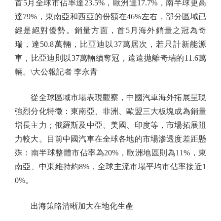
首5月全球市佔率達23.5%，歐洲達17.7%，南半球更高
達79%，東南亞和西亞的份額在46%左右，部分區域已
經是絕對優勢。銷量方面，首5月海外銷量之冠為奇
瑞，達50.8萬輛，比亞迪以37萬居次，若只計新能源
車，比亞迪則以37萬輛續奪冠，遠遠拋離奇瑞的11.6萬
輛。\大公報記者 李永青
從全球區域市場表現觀察，中國汽車海外拓展呈現
強烈分化特徵：東南亞、非洲、歐盟三大板塊成為銷量
增長主力；俄羅斯及中亞、美國、印度等，市場拓展阻
力較大。目前中國汽車在全球各地的市場滲透度差距懸
殊：南半球整體市佔率為20%，歐洲地區則為11%，東
南亞、中東維持約8%，全球主流市場平均市佔率接近1
0%。
出海策略清晰加大在地化生產