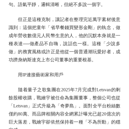
句。語氣平靜，邏輯清晰，但絕不多說一個字。
但正是這種克制，讓記者在整理完近萬字素材後意
識到：這個把童年「省早餐錢買變形金剛」的執念，做
成年營收數億元人民幣生意的人，他的沉默本身就是一
種表達──做產品不自嗨，說話也一樣。這種「少說多
做」的務實風格或許正是他從一個普通潮玩愛好者，成
功躋身納斯達克上市公司董事的重要根基。
用IP連接藝術家和用戶
隨着量子之歌集團在2025年7月完成對Letsvan的剩
餘股權收購，戰繪宇被任命為集團董事，整個公司也從
「Letsvan」正式升級為「奇夢島」。面對全平台粉絲數
僅約80萬、而品牌相關內容全網累計曝光已超20億次的
巨大落差，戰繪宇卻依然保持着一種「不為所動」的穩