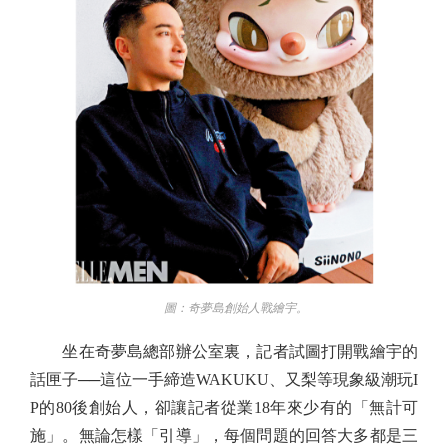
圖：奇夢島創始人戰繪宇。
坐在奇夢島總部辦公室裏，記者試圖打開戰繪宇的
話匣子──這位一手締造WAKUKU、又梨等現象級潮玩I
P的80後創始人，卻讓記者從業18年來少有的「無計可
施」。無論怎樣「引導」，每個問題的回答大多都是三