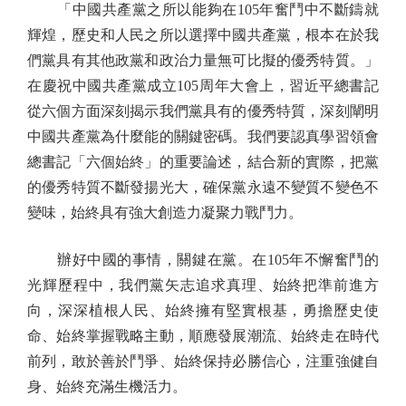
「中國共產黨之所以能夠在105年奮鬥中不斷鑄就
輝煌，歷史和人民之所以選擇中國共產黨，根本在於我
們黨具有其他政黨和政治力量無可比擬的優秀特質。」
在慶祝中國共產黨成立105周年大會上，習近平總書記
從六個方面深刻揭示我們黨具有的優秀特質，深刻闡明
中國共產黨為什麼能的關鍵密碼。我們要認真學習領會
總書記「六個始終」的重要論述，結合新的實際，把黨
的優秀特質不斷發揚光大，確保黨永遠不變質不變色不
變味，始終具有強大創造力凝聚力戰鬥力。
辦好中國的事情，關鍵在黨。在105年不懈奮鬥的
光輝歷程中，我們黨矢志追求真理、始終把準前進方
向，深深植根人民、始終擁有堅實根基，勇擔歷史使
命、始終掌握戰略主動，順應發展潮流、始終走在時代
前列，敢於善於鬥爭、始終保持必勝信心，注重強健自
身、始終充滿生機活力。