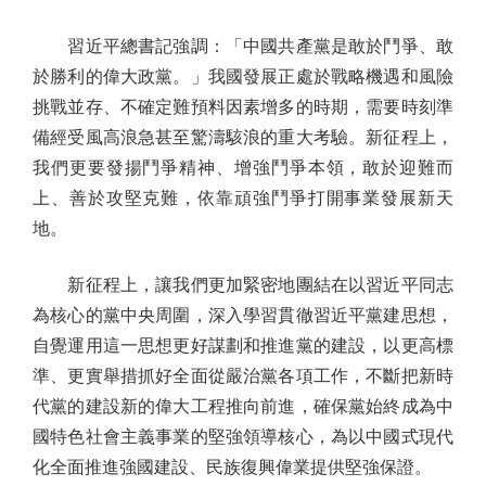
習近平總書記強調：「中國共產黨是敢於鬥爭、敢
於勝利的偉大政黨。」我國發展正處於戰略機遇和風險
挑戰並存、不確定難預料因素增多的時期，需要時刻準
備經受風高浪急甚至驚濤駭浪的重大考驗。新征程上，
我們更要發揚鬥爭精神、增強鬥爭本領，敢於迎難而
上、善於攻堅克難，依靠頑強鬥爭打開事業發展新天
地。
新征程上，讓我們更加緊密地團結在以習近平同志
為核心的黨中央周圍，深入學習貫徹習近平黨建思想，
自覺運用這一思想更好謀劃和推進黨的建設，以更高標
準、更實舉措抓好全面從嚴治黨各項工作，不斷把新時
代黨的建設新的偉大工程推向前進，確保黨始終成為中
國特色社會主義事業的堅強領導核心，為以中國式現代
化全面推進強國建設、民族復興偉業提供堅強保證。