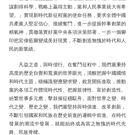
謀劃得科學，戰略上贏得主動，黨和人民事業就大有希
望。」實現新時代新征程黨的使命任務，要求全體中國
共產黨人堅定信心、接續奮鬥，進一步提振幹事創業的
精氣神，貫徹落實好黨中央各項決策部署，一步一個腳
印把宏偉藍圖變成美好現實，不斷創造無愧於時代和人
民的新業績。
凡益之道，與時偕行。在奮鬥征程中，我們黨秉持
高度的歷史自覺和寬廣的世界眼光，清醒把握中國國情
和時代主題，積極識變應變求變，銳意開拓進取，推動
黨的各項工作體現時代性、把握規律性、富於創造性。
紛繁世事多元應，擊鼓催征穩馭舟。面對世界之變、時
代之變、歷史之變，我們黨堅持與時俱進、改革創新，
不斷引領國家和民族在歷史前進的邏輯中前進、在時代
發展的潮流中發展，就能始終成為當之無愧的時代先
鋒、民族脊樑。