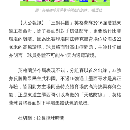
圖：英格蘭球員爭取時間進行訓練。\路透社
【大公報訊】「三獅兵團」英格蘭隊於16強硬撼東
道主墨西哥，除了要面對對手穩健防守，更要應付比賽
環境的難關。因為比賽球場阿茲特克體育場位於海拔22
40米的高原環境，球員將面對高山症問題，主帥杜切爾
亦明言，球員身體不可能在4天內適應環境。
英格蘭於今屆表現不錯，分組賽以首名出線，32強
亦反勝剛果民主共和國。不過16強遇上墨西哥才是真正
考驗，皆因對方主場阿茲特克體育場的高海拔與稀薄空
氣，正是東道主墨西哥引以為傲的「天然防線」，英格
蘭球員將要面對下半場集體缺氧的危機。
杜切爾：拉長控球時間