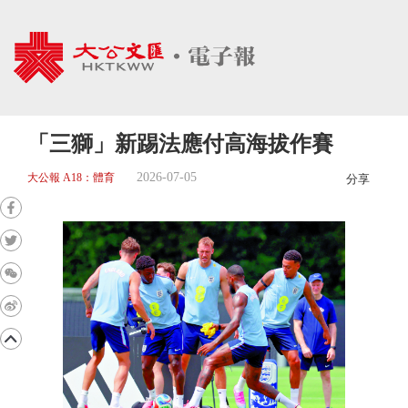
「三獅」新踢法應付高海拔作賽
2026-07-05
大公報 A18：體育
分享