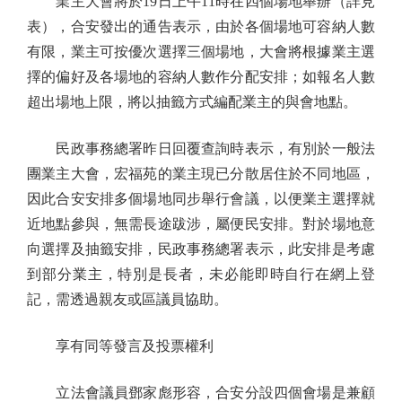
業主大會將於19日上午11時在四個場地舉辦（詳見
表），合安發出的通告表示，由於各個場地可容納人數
有限，業主可按優次選擇三個場地，大會將根據業主選
擇的偏好及各場地的容納人數作分配安排；如報名人數
超出場地上限，將以抽籤方式編配業主的與會地點。
民政事務總署昨日回覆查詢時表示，有別於一般法
團業主大會，宏福苑的業主現已分散居住於不同地區，
因此合安安排多個場地同步舉行會議，以便業主選擇就
近地點參與，無需長途跋涉，屬便民安排。對於場地意
向選擇及抽籤安排，民政事務總署表示，此安排是考慮
到部分業主，特別是長者，未必能即時自行在網上登
記，需透過親友或區議員協助。
享有同等發言及投票權利
立法會議員鄧家彪形容，合安分設四個會場是兼顧