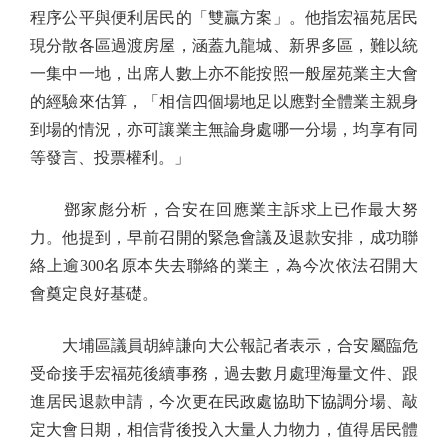
程序公平與便利居民的「雙贏方案」。他指宏福苑居民
現分散各區過渡房屋，涵蓋九龍城、新界多區，難以統
一集中一地，出席人數上亦不能按照一般屋苑業主大會
的經驗來估算，「相信四個場地足以應對全體業主親身
到場的情況，亦可讓業主無論身處哪一分場，均享有同
等發言、投票權利。」
鄧家彪分析，合安在回應業主訴求上已作最大努
力。他提到，早前召開的緊急會議及退款安排，成功聯
絡上逾300名原本失去聯絡的業主，為今次依法召開大
會奠定良好基礎。
大埔區議員胡綽謙向大公報記者表示，合安屬臨危
受命接手宏福苑後續事務，過去數月處理海量文件、跟
進居民退款申請，今次更在民政處協助下協調分場、敲
定大會日期，相信背後投入大量人力物力，值得居民體