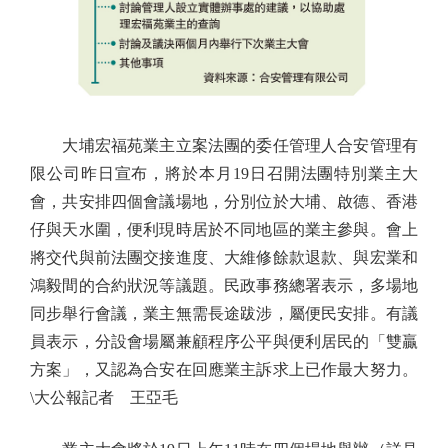
大埔宏福苑業主立案法團的委任管理人合安管理有
限公司昨日宣布，將於本月19日召開法團特別業主大
會，共安排四個會議場地，分別位於大埔、啟德、香港
仔與天水圍，便利現時居於不同地區的業主參與。會上
將交代與前法團交接進度、大維修餘款退款、與宏業和
鴻毅間的合約狀況等議題。民政事務總署表示，多場地
同步舉行會議，業主無需長途跋涉，屬便民安排。有議
員表示，分設會場屬兼顧程序公平與便利居民的「雙贏
方案」，又認為合安在回應業主訴求上已作最大努力。
\大公報記者 王亞毛