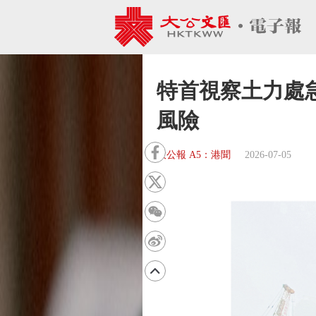
特首視察土力處急
風險
大公報 A5：港聞
2026-07-05