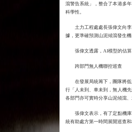
瀉警告系統」，整合了本港多年
科學性。
土力工程處處長張偉文向李家超
據，更準確預測山泥傾瀉發生機
張偉文透露，AI模型的估算
跨部門無人機聯控巡查
在發展局統籌下，團隊將低空經
行「人未到、車未到，無人機先
各部門亦可實時分享山泥傾瀉、
張偉文表示，有了定點機庫和
統有助處方第一時間展開巡查和