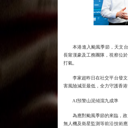
本港進入颱風季節，天文台早前
長甯漢豪及工務團隊，視察位於
打氣。
李家超昨日在社交平台發文表
害風險減至最低，全力守護香港
AI預警山泥傾瀉九成準
為應對颱風季節的來臨，政府
無人機及衛星監測等前沿技術應