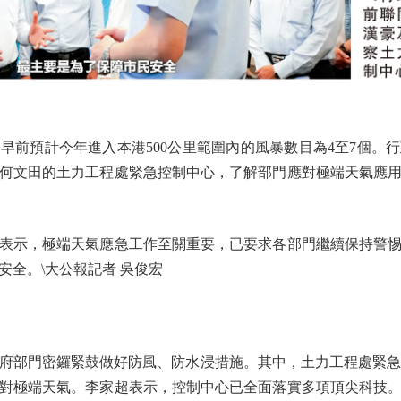
預計今年進入本港500公里範圍內的風暴數目為4至7個。
何文田的土力工程處緊急控制中心，了解部門應對極端天氣應
示，極端天氣應急工作至關重要，已要求各部門繼續保持警惕
安全。\大公報記者 吳俊宏
部門密鑼緊鼓做好防風、防水浸措施。其中，土力工程處緊急控
對極端天氣。李家超表示，控制中心已全面落實多項頂尖科技