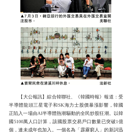
【大公報訊】綜合韓聯社、《韓國時報》報道：受
半導體龍頭三星電子和SK海力士股價暴漲影響，韓國
正陷入一場由AI半導體熱潮驅動的全民炒股狂潮。以韓
國5100萬人口計算，該國股票交易戶口數量已突破1億
個，連未成年也加入。一個名為「霹靂窮人」的新詞迅