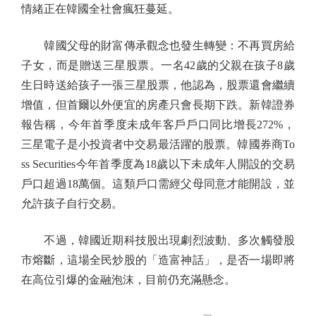
情緒正在韓國全社會瘋狂蔓延。
韓國父母的財富傳承觀念也發生轉變：不再買房給
子女，而是贈送三星股票。一名42歲的父親在孩子8歲
生日時送給孩子一張三星股票，他認為，股票還會繼續
增值，但首爾以外便宜的房產只會長期下跌。新韓證券
報告稱，今年首季度未成年客戶戶口同比增長272%，
三星電子是小投資者中交易最活躍的股票。韓國券商To
ss Securities今年首季度為18歲以下未成年人開設的交易
戶口超過18萬個。這類戶口需經父母同意才能開設，並
允許孩子自行交易。
不過，韓國近期科技股出現劇烈波動、多次觸發股
市熔斷，這場全民炒股的「造富神話」，是否一場即將
在高位引爆的金融泡沫，目前仍充滿懸念。