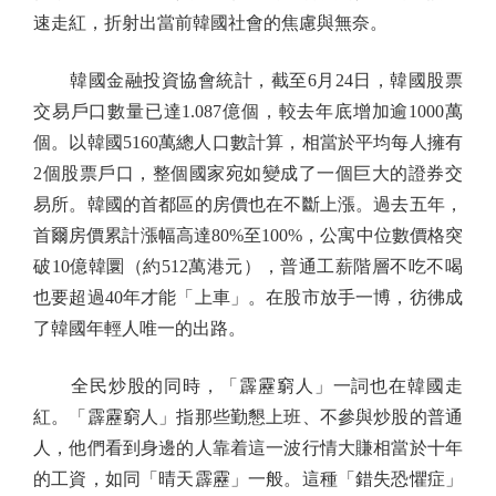
速走紅，折射出當前韓國社會的焦慮與無奈。
韓國金融投資協會統計，截至6月24日，韓國股票
交易戶口數量已達1.087億個，較去年底增加逾1000萬
個。以韓國5160萬總人口數計算，相當於平均每人擁有
2個股票戶口，整個國家宛如變成了一個巨大的證券交
易所。韓國的首都區的房價也在不斷上漲。過去五年，
首爾房價累計漲幅高達80%至100%，公寓中位數價格突
破10億韓圜（約512萬港元），普通工薪階層不吃不喝
也要超過40年才能「上車」。在股市放手一博，彷彿成
了韓國年輕人唯一的出路。
全民炒股的同時，「霹靂窮人」一詞也在韓國走
紅。「霹靂窮人」指那些勤懇上班、不參與炒股的普通
人，他們看到身邊的人靠着這一波行情大賺相當於十年
的工資，如同「晴天霹靂」一般。這種「錯失恐懼症」