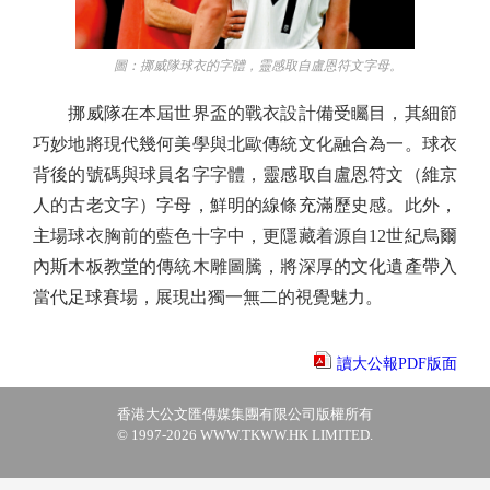
圖：挪威隊球衣的字體，靈感取自盧恩符文字母。
挪威隊在本屆世界盃的戰衣設計備受矚目，其細節
巧妙地將現代幾何美學與北歐傳統文化融合為一。球衣
背後的號碼與球員名字字體，靈感取自盧恩符文（維京
人的古老文字）字母，鮮明的線條充滿歷史感。此外，
主場球衣胸前的藍色十字中，更隱藏着源自12世紀烏爾
內斯木板教堂的傳統木雕圖騰，將深厚的文化遺產帶入
當代足球賽場，展現出獨一無二的視覺魅力。
讀大公報PDF版面
香港大公文匯傳媒集團有限公司版權所有
© 1997-2026 WWW.TKWW.HK LIMITED.