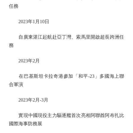
任務
2023年1月10日
自廣東湛江起航赴亞丁灣、索馬里開啟超長跨洲任
務
2023年2月
在巴基斯坦卡拉奇港參加「和平-23」多國海上聯
合軍演
2023年2月-3月
實現中國現役主力驅逐艦首次亮相阿聯酋阿布扎比
國際海事防務展