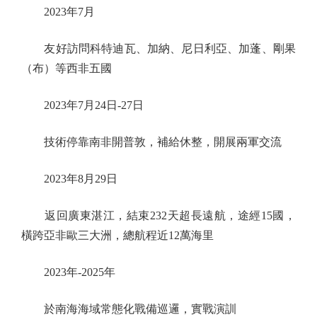
2023年7月
友好訪問科特迪瓦、加納、尼日利亞、加蓬、剛果
（布）等西非五國
2023年7月24日-27日
技術停靠南非開普敦，補給休整，開展兩軍交流
2023年8月29日
返回廣東湛江，結束232天超長遠航，途經15國，
橫跨亞非歐三大洲，總航程近12萬海里
2023年-2025年
於南海海域常態化戰備巡邏，實戰演訓