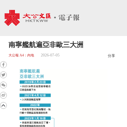
南寧艦航遍亞非歐三大洲
2026-07-05
大公報 A4：內地
分享