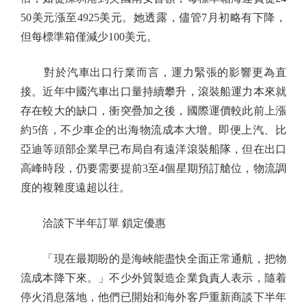
50美元漲至4925美元。她透露，儘管7月初略有下降，
但每標準箱僅減少100美元。
對於汽車出口行業而言，運力緊張的影響更為直
接。近年中國汽車出口量持續攀升，滾裝船運力本來就
存在較大的缺口，衝突疊加之後，國際運價較此前上漲
約5倍，不少車企的出海物流成本大增。即便上汽、比
亞迪等頭部企業早已布局自有遠洋滾裝船隊，但在出口
高峰時段，仍要需要提前3至4個星期預訂艙位，物流調
度的複雜度遠超以往。
洽談下半年訂單 鎖定優惠
「現在最期盼的是海峽能盡快全面正常通航，把物
流成本降下來。」不少外貿製造企業負責人表示，隨着
停火消息落地，他們已開始和海外客戶重新商談下半年