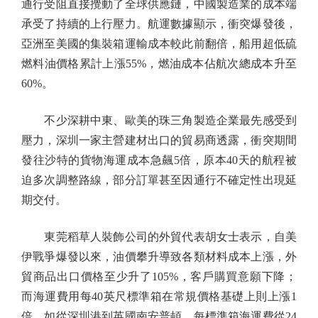
通行受阻直接攪動了全球供應鏈，中國製造業的成本端
承受了持續的上行壓力。航運數據顯示，衝突爆發後，
亞洲至美國的集裝箱運輸成本較此前翻倍，船用超低硫
燃料油價格累計上漲55%，燃油成本佔航次總成本升至
60%。
不少深耕中東、歐美的珠三角製造企業最先感受到
壓力，深圳一家主營建材出口的貿易商透露，衝突期間
發往沙特的貨物海運成本急飆5倍，原本40天的航程被
迫多次調整路線，部分訂單甚至因通行不確定性出現延
期交付。
東莞稻草人裝飾公司的外貿代表胡女士表示，自美
伊戰爭爆發以來，油價攀升導致各類材料成本上漲，外
貿商品出口價格至少升了105%，客戶購買意願下降；
而海運費用每40英尺標準箱在常規價格基礎上則上漲1
倍，如從深圳港到英國南安普頓，每標準箱海運費從24