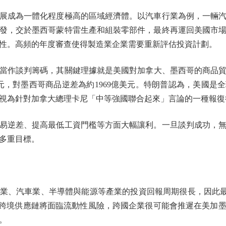
成為一體化程度極高的區域經濟體。以汽車行業為例，一輛汽
發，交於墨西哥蒙特雷生產和組裝零部件，最終再運回美國市
性。高頻的年度審查使得製造業企業需要重新評估投資計劃。
談判籌碼，其關鍵理據就是美國對加拿大、墨西哥的商品貿易
美元，對墨西哥商品逆差為約1969億美元。特朗普認為，美國是
視為針對加拿大總理卡尼「中等強國聯合起來」言論的一種報復
逆差、提高最低工資門檻等方面大幅讓利。一旦談判成功，無
多重目標。
、汽車業、半導體與能源等產業的投資回報周期很長，因此最
美跨境供應鏈將面臨流動性風險，跨國企業很可能會推遲在美加
。