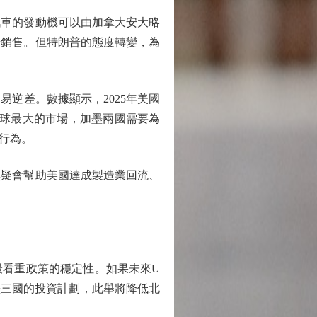
車的發動機可以由加拿大安大略
場銷售。但特朗普的態度轉變，為
逆差。數據顯示，2025年美國
全球最大的市場，加墨兩國需要為
行為。
疑會幫助美國達成製造業回流、
看重政策的穩定性。如果未來U
墨三國的投資計劃，此舉將降低北