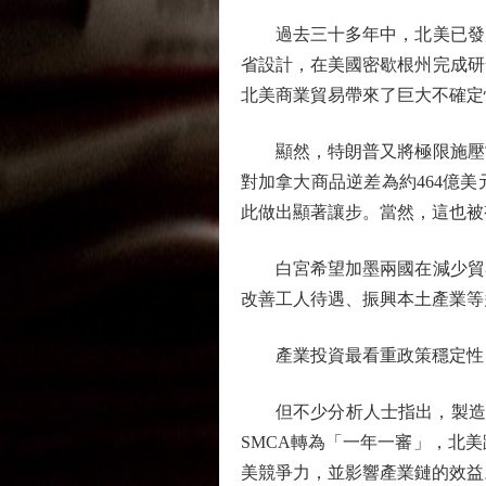
過去三十多年中，北美已發展
省設計，在美國密歇根州完成研
北美商業貿易帶來了巨大不確定
顯然，特朗普又將極限施壓當作
對加拿大商品逆差為約464億
此做出顯著讓步。當然，這也被
白宮希望加墨兩國在減少貿易
改善工人待遇、振興本土產業等
產業投資最看重政策穩定性
但不少分析人士指出，製造業
SMCA轉為「一年一審」，北
美競爭力，並影響產業鏈的效益