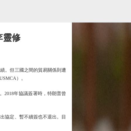
李靈修
績。但三國之間的貿易關係則遭
SMCA）。
2018年協議簽署時，特朗普曾
出協定、暫不續簽也不退出。目