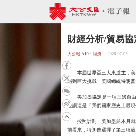
財經分析/貿易協
大公報 A10：經濟
2026-07-05
本屆世界盃三大東道主，美國
遇到巨大挑戰，美國總統特朗普
美加墨協定是一項三邊自由貿易
盛讚這是「我們國家歷史上最現
按照計劃，美加墨於本月就協
前看來，特朗普選擇了第三項這