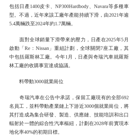
包括日產1400皮卡、NP300Hardbody、Navara等多種車
型。不過，近年來該工廠年產能持續下滑，由2021年逾
5.4萬輛跌至2024年約1.7萬輛。
面對全球銷量下滑帶來的壓力，日產在2025年5月
啟動「Re：Nissan」重組計劃，全球關閉7座工廠，其
中包括羅斯林工廠。今年1月，日產與奇瑞汽車就羅斯
林工廠的收購事宜達成協議。
料帶動3000就業崗位
奇瑞汽車在公告中承諾，保留工廠現有的全部692
名員工，並料帶動產業鏈上下游近3000個就業崗位，將
其打造成為集合研發、製造、供應鏈、技能培訓和出口
輻射於一體的綜合性汽車樞紐，計劃在2028年前實現本
地化率40%的初期目標。