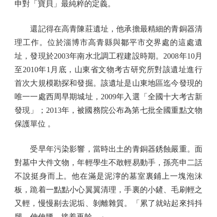
申對「寶貝」最純粹的定義。
還記得在高青陳莊遺址，他承擔最精細的青銅器清
理工作。位於淄博市高青縣與鄒平市交界處的這處遺
址，發現於2003年南水北調工程建設時期。2008年10月
至2010年1月底，山東省文物考古研究所對該遺址進行
首次大規模勘探和發掘。該遺址是山東地區迄今發現的
唯一一處西周早期城址，2009年入選「全國十大考古新
發現」；2013年，被國務院公布為第七批全國重點文物
保護單位 。
受早年污染影響，當時出土的青銅器銹蝕嚴重。面
對墓中大件文物，年輕學生不敢輕易動手，孫亮申二話
不說挺身而上。他在滿是泥濘的墓室裏鋪上一塊泡沫
板，跪着一點點小心翼翼清理，手裏的小鏟、毛刷輕之
又輕，慢慢剔去泥垢、剝離雜質。「累了就站起來抖抖
腿、伸伸腰，接着再幹。」