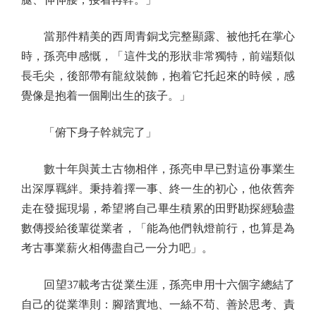
當那件精美的西周青銅戈完整顯露、被他托在掌心
時，孫亮申感慨，「這件戈的形狀非常獨特，前端類似
長毛尖，後部帶有龍紋裝飾，抱着它托起來的時候，感
覺像是抱着一個剛出生的孩子。」
「俯下身子幹就完了」
數十年與黃土古物相伴，孫亮申早已對這份事業生
出深厚羈絆。秉持着擇一事、終一生的初心，他依舊奔
走在發掘現場，希望將自己畢生積累的田野勘探經驗盡
數傳授給後輩從業者，「能為他們執燈前行，也算是為
考古事業薪火相傳盡自己一分力吧」。
回望37載考古從業生涯，孫亮申用十六個字總結了
自己的從業準則：腳踏實地、一絲不苟、善於思考、責