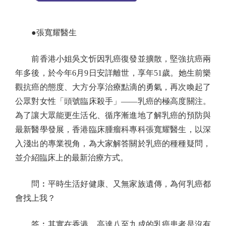
●張寬耀醫生
前香港小姐吳文忻因乳癌復發並擴散，堅強抗癌兩
年多後，於今年6月9日安詳離世，享年51歲。她生前樂
觀抗癌的態度、大方分享治療點滴的勇氣，再次喚起了
公眾對女性「頭號臨床殺手」——乳癌的極高度關注。
為了讓大眾能更生活化、循序漸進地了解乳癌的預防與
最新醫學發展，香港臨床腫瘤科專科張寬耀醫生，以深
入淺出的專業視角，為大家解答關於乳癌的種種疑問，
並介紹臨床上的最新治療方式。
問︰平時生活好健康、又無家族遺傳，為何乳癌都
會找上我？
答︰其實在香港，高達八至九成的乳癌患者是沒有