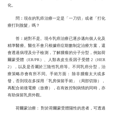
化。
問︰現在的乳癌治療一定是「一刀切」或者「打化
療打到脫髮」嗎？
答︰絕對不是。現今乳癌治療已逐步邁向個人化及
精準醫療。醫生不會只根據癌症期數制定治療方案，還
會透過病理及分子檢測，了解腫瘤的分子分型，例如荷
爾蒙受體（ER/PR）、人類表皮生長因子受體 2（HER
2），以及是否屬於三陰性乳癌等。不同乳癌分型，治
療策略亦會有所不同。手術方面： 除非腫瘤太大或多
發，否則現在多採用「乳房保留手術」（局部切除），
再配合術後電療（放療），在有效控制病情的同時，亦
有助保留乳房外觀。
荷爾蒙治療： 對於荷爾蒙受體陽性的患者，可透過