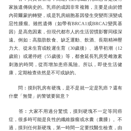
家族遺傳病史的。乳癌的成因非常複雜，主要是由於體
內荷爾蒙的轉變，或是乳房細胞基因發生突變而演變成
惡性腫瘤。雖然遺傳（如帶有BRCA1或BRCA2變異基
因）是高危因素，但現代都市人的生活習慣影響同樣深
遠。例如：高脂肪飲食、缺乏運動、飲酒、長期精神壓
力大、從未生育或較遲生育（30歲後）、過早初潮（12
歲前）或遲停經（55歲後）等，都會延長乳房受雌激素
刺激的時間，從而增加患癌風險。所以，即使生活健
康，定期檢查依然是不可或缺的。
問︰摸到乳房有硬塊，是不是就一定是乳癌？還有
什麼「無聲」的警號要留意？
答︰大家不用過分驚慌，摸到硬塊不一定等同癌
症，很多時可能是良性的纖維腺瘤或水囊（囊腫）。不
過，摸到任何新硬塊，第一時間一定要找醫生檢查，由