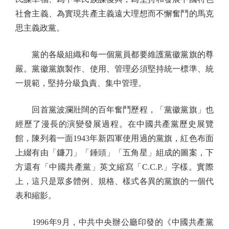
社會主義、為實現共產主義遠大理想而不懈奮鬥的馬克
思主義政黨。
黨的各級組織和每一個黨員都要維護黨徽黨旗的尊
嚴。黨徽黨旗製作、使用、管理必須堅持統一標準、統
一規範，堅持分級負責、集中管理。
回首黨波瀾壯闊的百年奮鬥歷程，「黨徽黨旗」也
經歷了漫長的演變發展過程。在中國共產黨歷史展覽
館，陳列着一面1943年新四軍使用過的黨旗，紅色布面
上綴有由「鐮刀」「錘頭」「五角星」組成的圖案，下
方還有「中國共產黨」英文縮寫「C.C.P.」字樣。實際
上，這只是眾多體例、規格、樣式各異的黨旗的一個代
表和縮影。
1996年9月，中共中央辦公廳印發的《中國共產黨