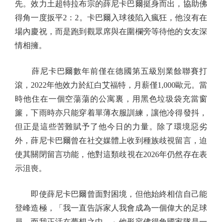
先。效力土超特拉布宗的薛尼卡巴爾挺身而出，協助佛
得角一度扳平2：2。卡巴爾入球後陷入瘋狂，他沒有在
場內慶祝，而是跑到觀眾席與在圍欄旁等待他的女友深
情相擁。
薛尼卡巴爾數年前僅在德國第五級別業餘聯賽打
滾，2022年他效力於紅白艾福特，月薪僅1,000歐元。當
時他住在一個空蕩蕩的公寓裏，用黑色垃圾袋充當窗
簾，下雨時亦只能穿着單薄衣服訓練，讓他冷得發抖，
但正是這些苦難賦予了他今日的力量。除了環境惡劣
外，薛尼卡巴爾曾在社交媒體上收到種族歧視留言，迫
使其關閉留言功能，他對這類歧視在2026年仍然存在表
示沮喪。
即使薛尼卡巴爾曾面對困境，但他始終相信自己能
登峰造極，「我一直告訴家人我會成為一個偉大的足球
員，而我正活在夢想之中。」他形容佛得角國家隊是一