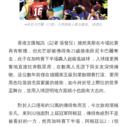
●薛尼卡巴爾（13號）入球後衝上看台慶祝。 路透社
香港文匯報訊（記者 張發兒）雖然美斯在今場比賽
再有斬獲，但光芒卻被佛得角23歲後衛薛尼卡巴爾奪
去，此子在加時賽下半場轟入超級弧線球 ，入球後更興
奮地直接狂奔觀眾席，在數萬人見證下與女友深情擁
吻。這位數年前僅在德國第五級別業餘聯賽打滾、要用
黑色垃圾袋充當窗簾的後衛，如今終於登上嚮往的世界
盃舞台，並用入球證明地方面積小也能有大志向。
對於人口僅有約52萬的佛得角而言，今次旅程堪稱
非凡。來到32強面對上屆冠軍阿根廷，佛得角絕對不是
被看好的一方，然而加時賽下半場，阿根廷以2：1領