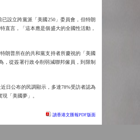
已設立跨黨派「美國250」委員會，但特朗
斯特直言，「這本應是個盛大的全國性活動，
特朗普所在的共和黨支持者所慶祝的「美國
為，從簽署行政令削弱減聯邦僱員，到限制
日公布的民調顯示，多達78%受訪者認為
實現「美國夢」。
讀香港文匯報PDF版面