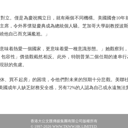
。僅是為慶祝獨立日，就有兩個不同機構。美國國會10年前
自任主席，令外界懷疑慶典成為總統個人騷。芝加哥大學副教授波
繞他自己而充滿尷尬。」
味着熱愛一個國家，更意味着愛一種意識形態。」她觀察到，
、包容性」價值觀截然相反。此外，特朗普第二個任期的連串行
現狀的焦慮。
、買不起房」的困境，令他們對未來的預期十分悲觀。美聯社近
%美國成年人缺乏財務安全感，另有72%的人認為自己或永遠無法
香港大公文匯傳媒集團有限公司版權所有
© 1997-2026 WWW.TKWW.HK LIMITED.