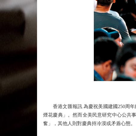
香港文匯報訊 為慶祝美國建國250周年
煙花慶典」。然而全美民意研究中心公共事
奮」，其他人則對慶典持冷漠或矛盾心態。