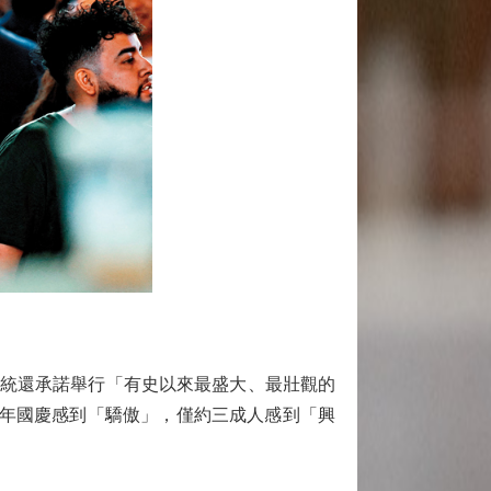
總統還承諾舉行「有史以來最盛大、最壯觀的
周年國慶感到「驕傲」，僅約三成人感到「興