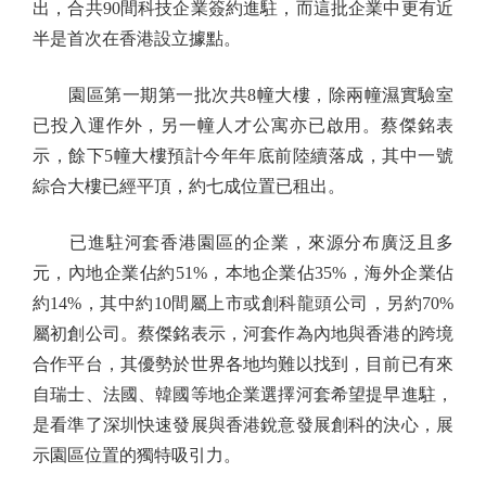
出，合共90間科技企業簽約進駐，而這批企業中更有近
半是首次在香港設立據點。
園區第一期第一批次共8幢大樓，除兩幢濕實驗室
已投入運作外，另一幢人才公寓亦已啟用。蔡傑銘表
示，餘下5幢大樓預計今年年底前陸續落成，其中一號
綜合大樓已經平頂，約七成位置已租出。
已進駐河套香港園區的企業，來源分布廣泛且多
元，內地企業佔約51%，本地企業佔35%，海外企業佔
約14%，其中約10間屬上市或創科龍頭公司，另約70%
屬初創公司。蔡傑銘表示，河套作為內地與香港的跨境
合作平台，其優勢於世界各地均難以找到，目前已有來
自瑞士、法國、韓國等地企業選擇河套希望提早進駐，
是看準了深圳快速發展與香港銳意發展創科的決心，展
示園區位置的獨特吸引力。