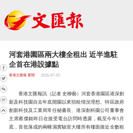
河套港園區兩大樓全租出 近半進駐
企首在港設據點
2026-07-05
香港文匯報 要聞
香港文匯報訊（記者 史柳藝）河套香港園區港深創
新及科技園自去年底開園以來招租情況理想。特區政府
創新科技及工業局常任秘書長、港深創科園公司董事會
主席蔡傑銘昨日在接受電台訪問時透露，截至今年5月
底，首批落成的兩幢濕實驗室大樓所有樓面接近全數租