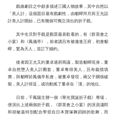
戲曲劇目之中頗多描述三國人物故事，其中自然以
「美人計」這個題目最有戲劇性，由貂蟬拜月與王允設
計美人計開始，已有幾個可獨立演出的折子戲。
其中生旦對手戲是觀眾最喜歡看的，有《群英會之
小宴》和《鳳儀亭》，前者講呂布被邀進王府，初會貂
蟬，驚為天人，並訂下婚約。
後者因王允又約董卓過府商議，製造貂蟬現身，董
卓自然墮入美人計圈套，董卓奪得美人，呂布義憤填
膺，與貂蟬於鳳儀亭私會，被董卓發現，兩父子關係破
裂，美人計得逞，成功動搖了董卓在「漢」的地位。
日前，千鳳陽主辦一個《華光寶誕折子戲》專場，
便演出上述兩個折子戲，《群英會之小宴》的演員瀟郎
和胡敏嘉特別配合學習自日本寶塚舞蹈師的歌舞，而