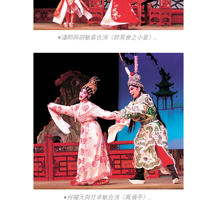
●瀟郎與胡敏嘉合演《群英會之小宴》。
●何嘯天與甘卓敏合演《鳳儀亭》。