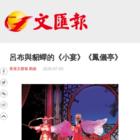
呂布與貂蟬的《小宴》《鳳儀亭》
2026-07-05
香港文匯報 戲曲