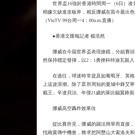
世界盃16強於香港時間周一（6日）凌晨
稍嫌欠缺進攻板斧，相反挪威在當今最出色
（ViuTV 99台周一4：00a.m.直播）
●香港文匯報記者 楊浩然
挪威在今屆世界盃表現搶鏡，分組賽頭兩
然保持穩定發揮，以2：1勇挫科特迪瓦殺入
在過往，球迷時常提及如葡萄牙、英格蘭
上這波浪潮。除了眾所周知的曼城中鋒艾寧
截王」辛達貝治、年僅21歲的萊比錫翼鋒
挪威高空轟炸效果佳
從比賽所見，挪威的踢法簡單而直接，除
找兩翼傳中機會，務求把阿歷山大索洛夫和