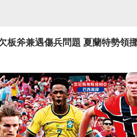
攻欠板斧兼遇傷兵問題 夏蘭特勢領