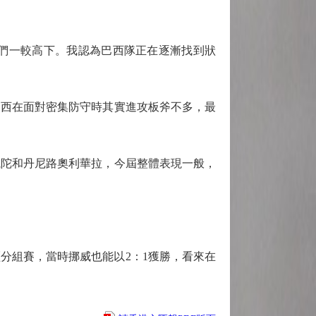
們一較高下。我認為巴西隊正在逐漸找到狀
西在面對密集防守時其實進攻板斧不多，最
陀和丹尼路奧利華拉，今屆整體表現一般，
分組賽，當時挪威也能以2：1獲勝，看來在