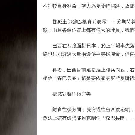
不計較自身利益，努力為夏蘭特開路，故挪
挪威主帥蘇巴根賽前表示，十分期待與巴
態，而且各個位置上都有強大的球員，我們
巴西在32強面對日本，於上半場率先落
終也只能透過大量兩邊傳中尋找機會，但這
再者，巴西目前還是遇上傷兵問題，右翼
相信「森巴兵團」還是要依靠雲尼斯奧斯祖
挪威對賽往績完美
對賽往績方面，雙方過往曾四度碰頭，結果
踢法上確有優勢能夠克制住「森巴兵團」，