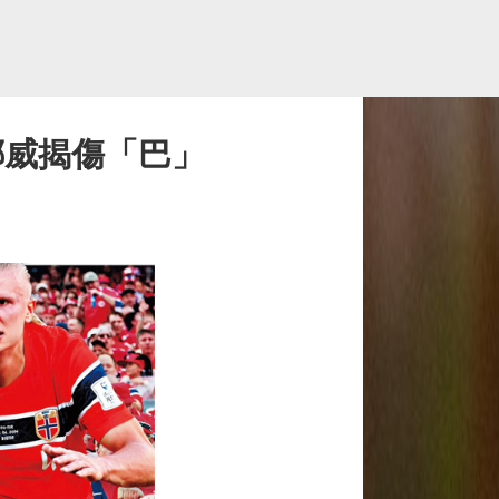
挪威揭傷「巴」