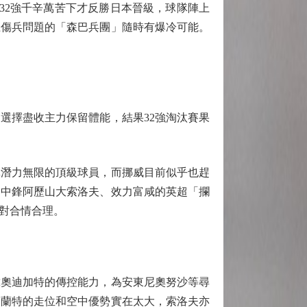
32強千辛萬苦下才反勝日本晉級，球隊陣上
上傷兵問題的「森巴兵團」隨時有爆冷可能。
擇盡收主力保留體能，結果32強淘汰賽果
潛力無限的頂級球員，而挪威目前似乎也趕
的中鋒阿歷山大索洛夫、效力富咸的英超「攔
對合情合理。
奧迪加特的傳控能力，為安東尼奧努沙等尋
夏蘭特的走位和空中優勢實在太大，索洛夫亦