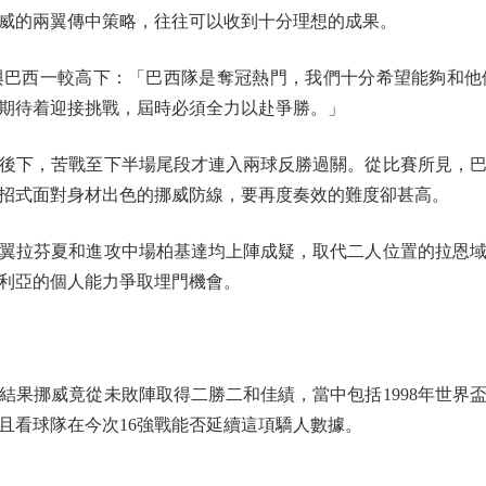
威的兩翼傳中策略，往往可以收到十分理想的成果。
西一較高下：「巴西隊是奪冠熱門，我們十分希望能夠和他
期待着迎接挑戰，屆時必須全力以赴爭勝。」
後下，苦戰至下半場尾段才連入兩球反勝過關。從比賽所見，巴
招式面對身材出色的挪威防線，要再度奏效的難度卻甚高。
拉芬夏和進攻中場柏基達均上陣成疑，取代二人位置的拉恩域
利亞的個人能力爭取埋門機會。
挪威竟從未敗陣取得二勝二和佳績，當中包括1998年世界盃
且看球隊在今次16強戰能否延續這項驕人數據。