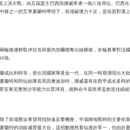
上演大戰，由五屆盟主巴西與挪威爭逐一個八強席位。巴西在
中鋒之一的艾寧夏蘭特帶領下，前場破壞力十足，是役面對遇
輪接連輕取伊拉克和塞內加爾穩奪出線權後，末輪賽事對法國選
16強。
或比利時等，曾出現國家隊黃金一代，在同一時期湧現出大批
夏蘭特和阿仙奴隊長馬田奧迪加特，挪威還有在西甲成名多時
新星安東尼奧努沙等能力出眾球員，能夠在今屆世界盃創造佳績絕
了前場壓迫希望尋找快速反擊機會，半場陣地戰時則主要依靠
夏蘭特的頭鎚威脅最大化，這招數雖然看似過於單一，但由於