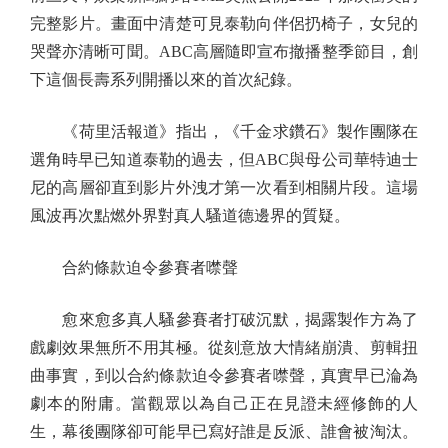
完整影片。畫面中清楚可見泰勒向伴侶扔椅子，女兒的
哭聲亦清晰可聞。ABC高層隨即宣布撤播整季節目，創
下這個長壽系列開播以來的首次紀錄。
《荷里活報道》指出，《千金求鑽石》製作團隊在
選角時早已知道泰勒的過去，但ABC與母公司華特迪士
尼的高層卻直到影片外洩才第一次看到相關片段。這場
風波再次點燃外界對真人騷道德邊界的質疑。
合約條款迫令參賽者噤聲
愈來愈多真人騷參賽者打破沉默，揭露製作方為了
戲劇效果無所不用其極。從刻意放大情緒崩潰、剪輯扭
曲事實，到以合約條款迫令參賽者噤聲，真實早已淪為
劇本的附庸。當觀眾以為自己正在見證未經修飾的人
生，幕後團隊卻可能早已寫好誰是反派、誰會被淘汰。