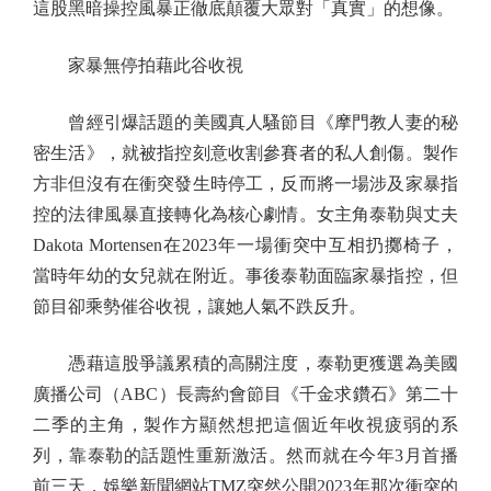
這股黑暗操控風暴正徹底顛覆大眾對「真實」的想像。
家暴無停拍藉此谷收視
曾經引爆話題的美國真人騷節目《摩門教人妻的秘
密生活》，就被指控刻意收割參賽者的私人創傷。製作
方非但沒有在衝突發生時停工，反而將一場涉及家暴指
控的法律風暴直接轉化為核心劇情。女主角泰勒與丈夫
Dakota Mortensen在2023年一場衝突中互相扔擲椅子，
當時年幼的女兒就在附近。事後泰勒面臨家暴指控，但
節目卻乘勢催谷收視，讓她人氣不跌反升。
憑藉這股爭議累積的高關注度，泰勒更獲選為美國
廣播公司（ABC）長壽約會節目《千金求鑽石》第二十
二季的主角，製作方顯然想把這個近年收視疲弱的系
列，靠泰勒的話題性重新激活。然而就在今年3月首播
前三天，娛樂新聞網站TMZ突然公開2023年那次衝突的