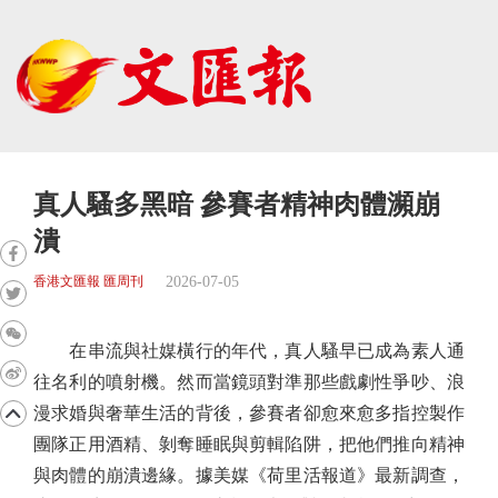
真人騷多黑暗 參賽者精神肉體瀕崩
潰
2026-07-05
香港文匯報 匯周刊
在串流與社媒橫行的年代，真人騷早已成為素人通
往名利的噴射機。然而當鏡頭對準那些戲劇性爭吵、浪
漫求婚與奢華生活的背後，參賽者卻愈來愈多指控製作
團隊正用酒精、剝奪睡眠與剪輯陷阱，把他們推向精神
與肉體的崩潰邊緣。據美媒《荷里活報道》最新調查，