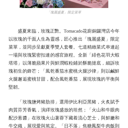
「瑰麗盛夏」限定菜單
盛夏來臨，玫瑰正艷。Tomacado花廚銅鑼灣店今年
以玫瑰的千面人生為靈感，匠心推出「瑰麗盛夏」限定
菜單，並同步呈獻夏季雙人套餐。七道精緻菜式串連起
一場與玫瑰緊密扣連的感官旅程。全新「緋色花羽大蝦
塔塔」以薄脆蘋果片與鮮潤蝦粒鋪於酥脆撻底，細訴玫
瑰初生的鋒芒；「風乾番茄水蜜桃火腿沙律」則以鹹鮮
火腿邂逅蜜桃甘甜，配合風乾番茄，展現玫瑰的平衡與
堅韌。
「玫瑰鹽烤豬肋排」選用伊比利亞黑豬，火炙賦予
肉質芬芳香氣，演繹玫瑰盛放的坦然；「火山和牛眼肉
配沙葱醬」在玫瑰火山薯蓉下藏着流心芝士，與鮮嫩和
牛交織，展現愛與篤定。「日不落」焦糖鳳梨牛肉飯則